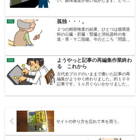
い、眼球速度が遅い気がします。どっか
悪いんじゃないか・・・と思いつつも、
片方で循環器や消化器であれほど調べて
も異常がなかったじゃないかなどと別の
考えがでてきます。そうは...
孤独・・・。
日記
２つの精密検査の結果、ひとつは循環器
科の心臓・肝臓・腎臓と消化器科の食
道・胃・十二指腸、今のところ「問題が
ない」ということでした。だからと言っ
て、「調子が良い」ということではあり
ません。循環器科の受診した頃は、何か
理由を見つけて、警備の職を...
ようやっと記事の再編集作業終わ
日記
る これから
古代史ブログのいままで書いた記事の再
編集がようやく終わりました。約１００
記事です。１ヶ月ぐらいかかりました。
なんでそんなに時間がかかったという
と、引用の間違い訂正や、いちいち記事
の説明文を作ったり、タグをつけたりし
たためです。要は、ホームペ...
サイトの作り方を忘れて本を買う。