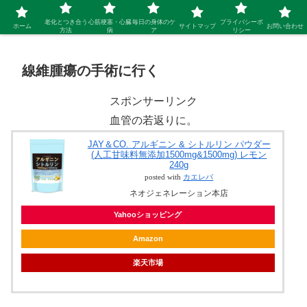
シニア 新しい人生を開拓するブログ
老化とつき合う
心筋梗塞・心臓
毎日の身体のケ
プライバシーポ
ホーム
サイトマップ
お問い合わせ
方法
病
ア
リシー
線維腫瘍の手術に行く
スポンサーリンク
血管の若返りに。
JAY＆CO. アルギニン & シトルリン パウダー
(人工甘味料無添加1500mg&1500mg) レモン
240g
posted with
カエレバ
ネオジェネレーション本店
Yahooショッピング
Amazon
楽天市場