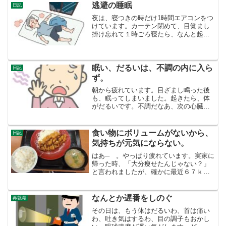
逃避の睡眠
日記
夜は、寝つきの時だけ1時間エアコンをつ
けています。カーテン閉めて、目覚まし
掛け忘れて１時ごろ寝たら、なんと起き
たのが１０時。よくもまあ眠れるもので
す。内転筋の筋トレを本格的にやるよう
になりましたら、途中トイレ行っての、
目覚めはなくなりました...
眠い、だるいは、不調の内に入ら
日記
ず。
朝から疲れています。目ざまし鳴った後
も、眠ってしまいました。起きたら、体
がだるいです。不調だなあ、次の心臓の
定期受診の時の検査が怖いなあなどと思
っていました。しかし、眠い、だるい
は、考えてみれば、今日に限ったことで
食い物にボリュームがないから、
日記
はないです。なんとか、だる...
気持ちが元気にならない。
はあ─ 。やっぱり疲れています。実家に
帰った時、「大分痩せたんじゃない？」
と言われましたが、確かに最近６７ｋｇ
前後です。野菜中心の食生活なので、血
液検査の数値も前よりは良くなっていま
すが、元気がない。この頃、黒糖のかり
なんとか遅番をしのぐ
再就職
んとうが無性に食べたく...
その日は、もう体はだるいわ、首は痛い
わ、吐き気はするわ、目の調子もおかし