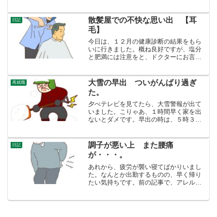
日になってしまう。何もしない感じで
す。しんどいなあ・・・とずっと倦怠感
があります。この調子で行くと、仕事を
散髪屋での不快な思い出 【耳
日記
やり続けて行けるのか、たい...
毛】
今日は、１２月の健康診断の結果をもら
いに行きました。概ね良好ですが、塩分
と肥満には注意をと、ドクターにお言葉
をもらいました。その後、いつも行って
いる格安の散髪屋で、髪を切りました。
格安店 今の店に収まるまでうちの町に
大雪の早出 ついがんばり過ぎ
再就職
は、格安の散髪屋のグルー...
た。
夕べテレビを見てたら、大雪警報が出て
いました。こりゃあ、１時間早く家を出
ないとダメです。早出の時は、５時３０
分に起きるので、４時３０分起床。夜の
９時３０分には就寝。なかなか寝付けま
せんでしたが、なんとか眠りました。と
調子が悪い上 また腰痛
日記
思ったら、１時間３０分で...
が・・・。
あれから、疲労が襲い寝てばかりいまし
た。なんとか出勤するものの、早く帰り
たい気持ちです。前の記事で、アレルギ
ー鼻炎では？と書きましたが、今少しず
つ鼻水が硬くなり喉のイガイガが治って
きて痰が出たりするところを見ると、軽
い風邪だと思われます。風...