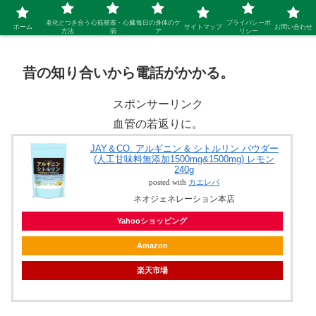
シニア 新しい人生を開拓するブログ
老化とつき合う
心筋梗塞・心臓
毎日の身体のケ
プライバシーポ
ホーム
サイトマップ
お問い合わせ
方法
病
ア
リシー
昔の知り合いから電話がかかる。
スポンサーリンク
血管の若返りに。
JAY＆CO. アルギニン & シトルリン パウダー
(人工甘味料無添加1500mg&1500mg) レモン
240g
posted with
カエレバ
ネオジェネレーション本店
Yahooショッピング
Amazon
楽天市場