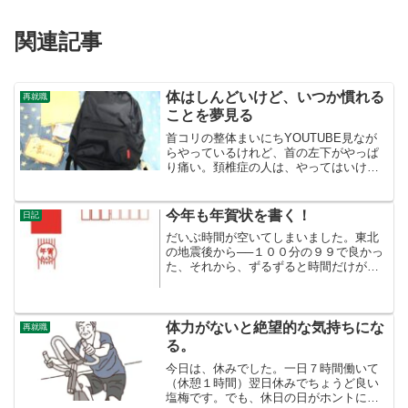
関連記事
体はしんどいけど、いつか慣れる
再就職
ことを夢見る
首コリの整体まいにちYOUTUBE見なが
らやっているけれど、首の左下がやっぱ
り痛い。頚椎症の人は、やってはいけな
い運動がある様です。首がゴリッとする
動きは止めた方が良いと思います。右ひ
ざもビミョーに痛い。変形性膝関節症で
今年も年賀状を書く！
日記
すが、どうも自動車で...
だいぶ時間が空いてしまいました。東北
の地震後から──１００分の９９で良かっ
た、それから、ずるずると時間だけが過
ぎていきました。今日はクリスマスイ
ブ。独り身の自分には、まったく関係の
ない日ですが・・・。年賀状をそろそろ
準備しないといけないなあ...
体力がないと絶望的な気持ちにな
再就職
る。
今日は、休みでした。一日７時間働いて
（休憩１時間）翌日休みでちょうど良い
塩梅です。でも、休日の日がホントに休