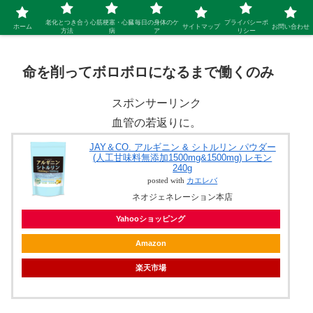
シニア 新しい人生を開拓するブログ
老化とつき合う
心筋梗塞・心臓
毎日の身体のケ
プライバシーポ
ホーム
サイトマップ
お問い合わせ
方法
病
ア
リシー
命を削ってボロボロになるまで働くのみ
スポンサーリンク
血管の若返りに。
JAY＆CO. アルギニン & シトルリン パウダー
(人工甘味料無添加1500mg&1500mg) レモン
240g
posted with
カエレバ
ネオジェネレーション本店
Yahooショッピング
Amazon
楽天市場