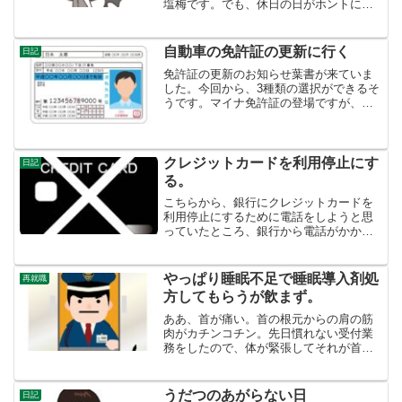
塩梅です。でも、休日の日がホントに休
日になってしまう。何もしない感じで
す。しんどいなあ・・・とずっと倦怠感
があります。この調子で行くと、仕事を
自動車の免許証の更新に行く
日記
やり続けて行けるのか、たい...
免許証の更新のお知らせ葉書が来ていま
した。今回から、3種類の選択ができるそ
うです。マイナ免許証の登場ですが、い
ずれ保険証のように一本化されるのでし
ょうか。そういう流れに載るなら、マイ
ナ免許証ですけれども、何でもマイナン
バーカード１枚で一本化...
クレジットカードを利用停止にす
日記
る。
こちらから、銀行にクレジットカードを
利用停止にするために電話をしようと思
っていたところ、銀行から電話がかかっ
てきました。私のショートメッセージの
返事がまだですと。あれれ・・・。不正
利用されたカードは、利用停止になるシ
やっぱり睡眠不足で睡眠導入剤処
再就職
ョートメッセージのリンク...
方してもらうが飲まず。
ああ、首が痛い。首の根元からの肩の筋
肉がカチンコチン。先日慣れない受付業
務をしたので、体が緊張してそれが首に
来た・・・。と、思ったが、最近ストレ
スがたまってまた無料インターネットゲ
ームの「ＰＯＫＩゲーム」をやり始めた
うだつのあがらない日
日記