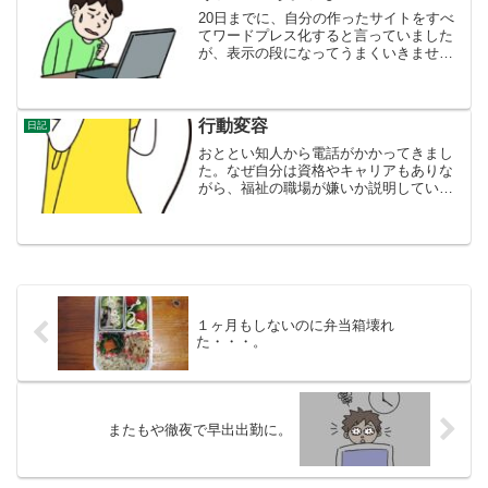
のが原因と思われます。首...
20日までに、自分の作ったサイトをすべ
てワードプレス化すると言っていました
が、表示の段になってうまくいきませ
ん。 下記の文字が出て、せっかく作っ
た原稿がおじゃんに。セキュリティーの
ところいじったけれど、全く変わりませ
ん。うまくいかないと、つ...
行動変容
日記
おととい知人から電話がかかってきまし
た。なぜ自分は資格やキャリアもありな
がら、福祉の職場が嫌いか説明している
うちに、あるケアマネージャーの暴言を
思い出して、胸糞悪くなってお腹が痛く
なりました。いまだに相当根に持ってい
るということと、そういう...
１ヶ月もしないのに弁当箱壊れ
た・・・。
またもや徹夜で早出出勤に。