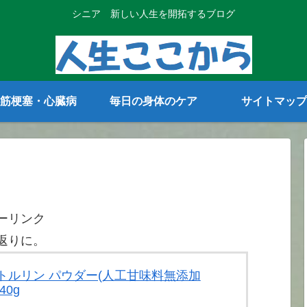
シニア 新しい人生を開拓するブログ
筋梗塞・心臓病
毎日の身体のケア
サイトマップ
ーリンク
返りに。
 シトルリン パウダー(人工甘味料無添加
40g