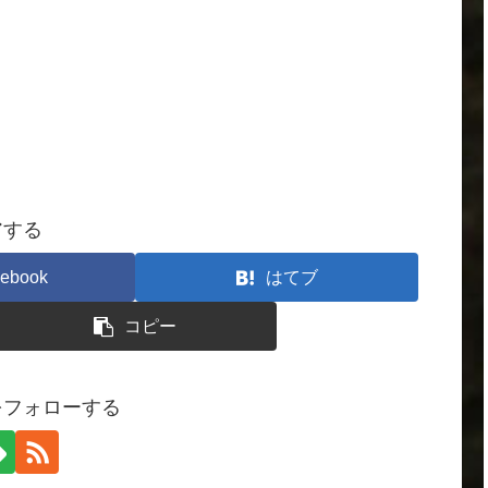
アする
ebook
はてブ
コピー
をフォローする