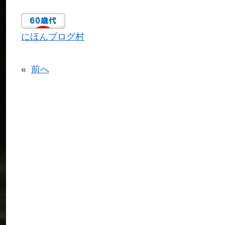
にほんブログ村
«
前へ