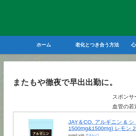
ホーム
老化とつき合う方法
心
またもや徹夜で早出出勤に。
スポンサ
血管の若
JAY＆CO. アルギニン &
1500mg&1500mg) レモン 2
posted with
カエレバ