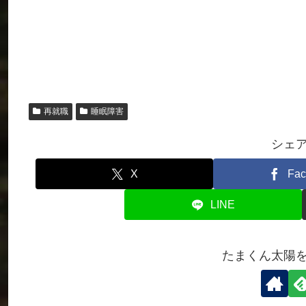
再就職
睡眠障害
シェ
X
Fac
LINE
たまくん太陽