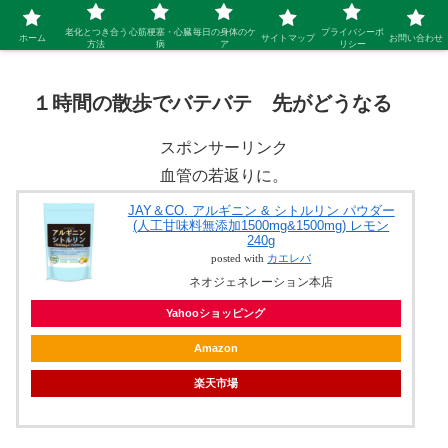
シニア 新しい人生を開拓するブログ
老化とつき合う
心筋梗塞・心臓
毎日の身体のケ
プライバシーポ
ホーム
サイトマップ
お問い合わせ
方法
病
ア
リシー
１時間の散歩でバテバテ 先がどうなる
スポンサーリンク
血管の若返りに。
JAY＆CO. アルギニン & シトルリン パウダー
(人工甘味料無添加1500mg&1500mg) レモン
240g
posted with
カエレバ
ネオジェネレーション本店
Yahooショッピング
Amazon
楽天市場