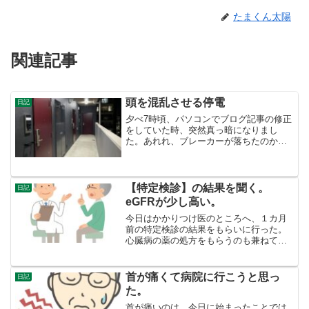
たまくん太陽
関連記事
頭を混乱させる停電
日記
夕べ7時頃、パソコンでブログ記事の修正
をしていた時、突然真っ暗になりまし
た。あれれ、ブレーカーが落ちたのか
な。⇩うちのアパートに似た写真です。
（AC写真）廊下の電灯はついている！玄
関のところのブレーカーを見ましたが、
落ちてはいません。今度は...
【特定検診】の結果を聞く。
日記
eGFRが少し高い。
今日はかかりつけ医のところへ、１カ月
前の特定検診の結果をもらいに行った。
心臓病の薬の処方をもらうのも兼ねてい
る。（２ヶ月分）結果は、ほとんど去年
と同じで、メタボではなくて、指導レベ
ルが「情報提供」だった。マーキングさ
首が痛くて病院に行こうと思っ
日記
れたのは、eGFRと血圧...
た。
首が痛いのは、今日に始まったことでは