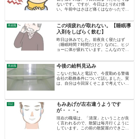
ないです。ですが、今日はとりわけ痛
い。午前中はさほど痛くはなかったです
が、午後になるとズンズン痛み出したの
で、首周りの筋肉をストレッチすること
にしました。いつもより真面目に、ネッ
この頃疲れが取れない。【睡眠導
再就職
トを見てきちんとやりました...
入剤をしばらく飲む】
昨日は休みでした。前夜良く寝たはず
（睡眠時間７時間だけど）なのに、ヒジ
ョーに体が疲れています。こんなので勤
務できるんだろうか・・・先行き不安で
す。体も背中というか微妙に痛く、心臓
が良からぬ状態ではないか？と健康不安
今後の給料見込み
再就職
も増大していきます。座って...
こないだ知人と電話で、今度勤める警備
会社の勤務条件について話しました。実
は、自分は今回深くそこまで考えていな
かった。新しい職場に勤めるという壁を
突破するのに、自分ができそうかだけ
で、飛びついたのです。雇用保険がない
ということは・・・知人から...
もみあげが左右違うようです
日記
が・・・。
現在の職場は、「清潔」ということが良
く言われるので、散髪は毎月行くように
しています。この前の散髪屋のできごと
です。私は、全国チェーンの洗髪無し、
顔剃り有り、シルバー割引で１６００円