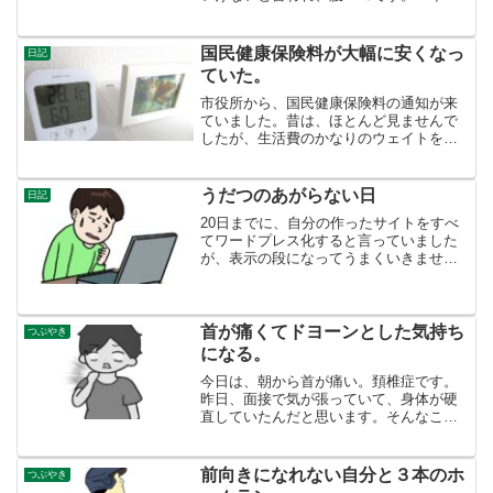
ぐらい前に、ここの病院で（かかりつけ
医）で胃カメラをやりましたが、その時
口からの胃カメラでしたが、ストレスな
国民健康保険料が大幅に安くなっ
日記
く終わりました。今日も...
ていた。
市役所から、国民健康保険料の通知が来
ていました。昔は、ほとんど見ませんで
したが、生活費のかなりのウェイトを占
めるもので、ちゃんと見ました。自分
は、今年から非課税世帯です。１ヶ月
２，１００円。えっ、昨年までは、１ヶ
うだつのあがらない日
日記
月１３，７４０円で高いなあと...
20日までに、自分の作ったサイトをすべ
てワードプレス化すると言っていました
が、表示の段になってうまくいきませ
ん。 下記の文字が出て、せっかく作っ
た原稿がおじゃんに。セキュリティーの
ところいじったけれど、全く変わりませ
ん。うまくいかないと、つ...
首が痛くてドヨーンとした気持ち
つぶやき
になる。
今日は、朝から首が痛い。頚椎症です。
昨日、面接で気が張っていて、身体が硬
直していたんだと思います。そんなこと
で、痛くなるのなら、警備員の仕事で採
用したら、しょっちゅう緊張して首が痛
くなります。そんなんで働けるんだろう
前向きになれない自分と３本のホ
つぶやき
か─。そう思うと、面接は...