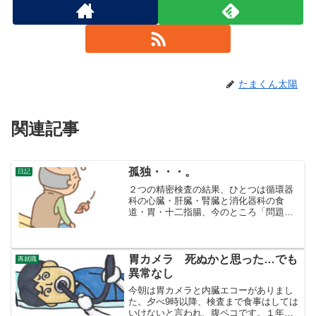
たまくん太陽
関連記事
孤独・・・。
日記
２つの精密検査の結果、ひとつは循環器
科の心臓・肝臓・腎臓と消化器科の食
道・胃・十二指腸、今のところ「問題が
ない」ということでした。だからと言っ
て、「調子が良い」ということではあり
ません。循環器科の受診した頃は、何か
理由を見つけて、警備の職を...
胃カメラ 死ぬかと思った…でも
再就職
異常なし
今朝は胃カメラと内臓エコーがありまし
た。夕べ9時以降、検査まで食事はしては
いけないと言われ、腹ペコです。１年半