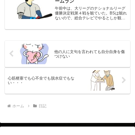
ームラン
午前中は、大リーグのナショナルリーグ
優勝決定戦第４戦を観ていた。BSは観れ
ないので、総合テレビでやるとしか観な
い。野球が無茶苦茶好きというわけでは
ないので、日本の野球中継を最近はほと
んど見ない。大リーグだと、ドジャース
じゃなくても、日本人が...
他の人に文句を言われても自分自身を傷
つけない
心筋梗塞でも心不全でも脱水症でもな
い・・・
ホーム
日記