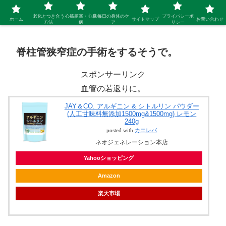
シニア 新しい人生を開拓するブログ
老化とつき合う
心筋梗塞・心臓
毎日の身体のケ
プライバシーポ
ホーム
サイトマップ
お問い合わせ
方法
病
ア
リシー
脊柱管狭窄症の手術をするそうで。
スポンサーリンク
血管の若返りに。
JAY＆CO. アルギニン & シトルリン パウダー
(人工甘味料無添加1500mg&1500mg) レモン
240g
posted with
カエレバ
ネオジェネレーション本店
Yahooショッピング
Amazon
楽天市場