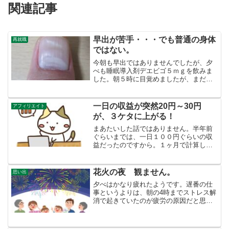
関連記事
早出が苦手・・・でも普通の身体
再就職
ではない。
今朝も早出ではありませんでしたが、夕
べも睡眠導入剤デエビゴ５ｍｇを飲みま
した。朝５時に目覚めましたが、まだ眠
く、また眠りました。７時過ぎに起きて
朝ごはんを食べましたが、まだ眠くまた
眠りました。何時間寝れば気が済むので
一日の収益が突然20円～30円
アフィリエイト
しょう。夜の１０時過ぎに...
が、３ケタに上がる！
まあたいした話ではありません。半年前
ぐらいまでは、一日１００円ぐらいの収
益だったのですから。１ヶ月で計算して
も、約 月３０００円にしかなりませ
ん。それでもずっと２０円～３０円で来
たのが、１週間ぐらい前から、１００円
花火の夜 観ません。
思い出
を超えるようになってほっと...
夕べはかなり疲れたようです。遅番の仕
事というよりは、朝の4時までストレス解
消で起きていたのが疲労の原因だと思わ
れます。６７歳にもなって、規則正しい
生活をしなくてダメだなあ。さて、今は
どんどんと太鼓をたたいたような音が聞