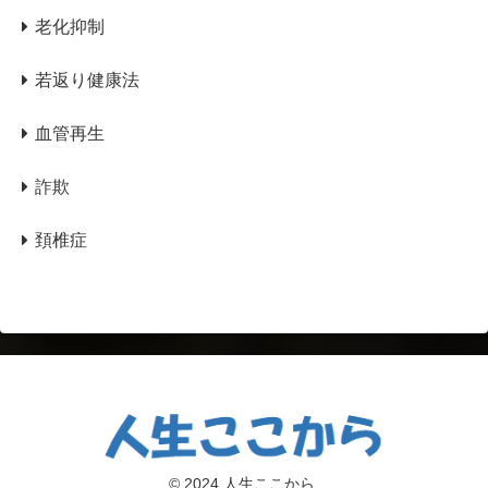
老化抑制
若返り健康法
血管再生
詐欺
頚椎症
© 2024 人生ここから.