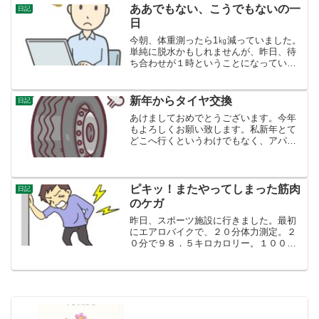
こえてきます。外では花...
ああでもない、こうでもないの一
日記
日
今朝、体重測ったら1㎏減っていました。
単純に脱水かもしれませんが、昨日、待
ち合わせが１時ということになっていた
こともあり、昼飯が夕方になったのが、
体力消耗も主な原因の一つだったと思い
ます。友達と飯を食べながらでも良かっ
新年からタイヤ交換
日記
たけれど、メニューの値...
あけましておめでとうございます。今年
もよろしくお願い致します。私新年とて
どこへ行くというわけでもなく、アパー
トで様々なブログを書いております。さ
て、昨日のタイヤのパンクですが、どこ
の店も正月休みをしており、いますぐ直
るもんでもないことだけわ...
ピキッ！またやってしまった筋肉
日記
のケガ
昨日、スポーツ施設に行きました。最初
にエアロバイクで、２０分体力測定。２
０分で９８．５キロカロリー。１００超
えなかったけどマアマアかなあ。その
後、筋トレマシーンを使って、ショルダ
ープレス、アダクション・アブダクショ
ン、２週間ぶりなんで、後バ...