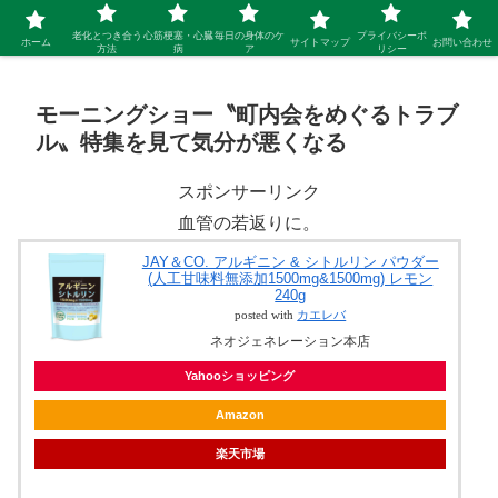
シニア 新しい人生を開拓するブログ
老化とつき合う
心筋梗塞・心臓
毎日の身体のケ
プライバシーポ
ホーム
サイトマップ
お問い合わせ
方法
病
ア
リシー
モーニングショー〝町内会をめぐるトラブ
ル〟特集を見て気分が悪くなる
スポンサーリンク
血管の若返りに。
JAY＆CO. アルギニン & シトルリン パウダー
(人工甘味料無添加1500mg&1500mg) レモン
240g
posted with
カエレバ
ネオジェネレーション本店
Yahooショッピング
Amazon
楽天市場