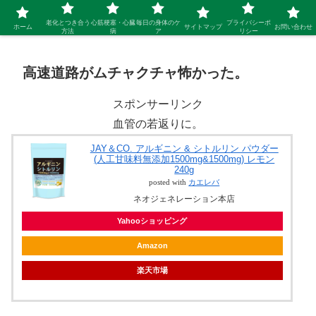
シニア 新しい人生を開拓するブログ
老化とつき合う
心筋梗塞・心臓
毎日の身体のケ
プライバシーポ
ホーム
サイトマップ
お問い合わせ
方法
病
ア
リシー
高速道路がムチャクチャ怖かった。
スポンサーリンク
血管の若返りに。
JAY＆CO. アルギニン & シトルリン パウダー
(人工甘味料無添加1500mg&1500mg) レモン
240g
posted with
カエレバ
ネオジェネレーション本店
Yahooショッピング
Amazon
楽天市場