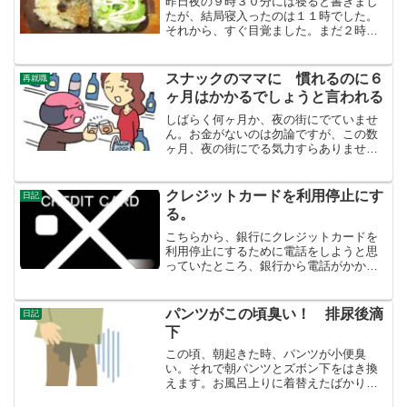
昨日夜の９時３０分には寝ると書きまし
たが、結局寝入ったのは１１時でした。
それから、すぐ目覚ました。まだ２時３
０分。でも、１１時から３時間３０分は
寝ています。まあいいか。そして、トイ
レで小便します。夜間頻尿で目が覚めて
スナックのママに 慣れるのに６
再就職
いるのか、眠りが浅くて目...
ヶ月はかかるでしょうと言われる
しばらく何ヶ月か、夜の街にでていませ
ん。お金がないのは勿論ですが、この数
ヶ月、夜の街にでる気力すらありません
でした。しかし、全く元気と言うわけで
はないですが、がんばって夜の街にでて
いきました。何軒か行きつけの店を訪ね
クレジットカードを利用停止にす
日記
ましたが、シャッターがし...
る。
こちらから、銀行にクレジットカードを
利用停止にするために電話をしようと思
っていたところ、銀行から電話がかかっ
てきました。私のショートメッセージの
返事がまだですと。あれれ・・・。不正
利用されたカードは、利用停止になるシ
パンツがこの頃臭い！ 排尿後滴
日記
ョートメッセージのリンク...
下
この頃、朝起きた時、パンツが小便臭
い。それで朝パンツとズボン下をはき換
えます。お風呂上りに着替えたばかりな
のに・・・。1ヶ月前ぐらいから匂うよう