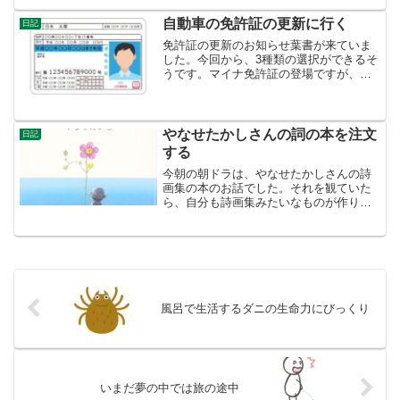
になりました。「小便した時、ちゃんと
振らないからだろう！」違います。若い
自動車の免許証の更新に行く
日記
人とは違うのです。追っか...
免許証の更新のお知らせ葉書が来ていま
した。今回から、3種類の選択ができるそ
うです。マイナ免許証の登場ですが、い
ずれ保険証のように一本化されるのでし
ょうか。そういう流れに載るなら、マイ
ナ免許証ですけれども、何でもマイナン
バーカード１枚で一本化...
やなせたかしさんの詞の本を注文
日記
する
今朝の朝ドラは、やなせたかしさんの詩
画集の本のお話でした。それを観ていた
ら、自分も詩画集みたいなものが作りた
くなりました。そうは言っても、自分は
本を自主出版などするつもりはありませ
ん。詩が自分が書けないのは、そもそも
が、詩の「心そのものが無...
風呂で生活するダニの生命力にびっくり
いまだ夢の中では旅の途中