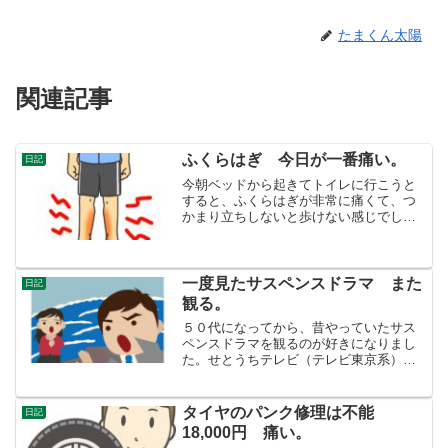
たまくん太陽
関連記事
ふくらはぎ 今日が一番痛い。
日記
今朝ベッドから起きてトイレに行こうと
すると、ふくらはぎが非常に痛くて、つ
かまり立ちしないと歩けない感じでし
た。登山から2日目です。登山当日から痛
かったのに、２日目がより痛いとは。い
つも鍛えてないと、翌日、翌々日から痛
みが出てくるとよく聞きま...
一度見たサスペンスドラマ また
日記
観る。
５０代になってから、昔やっていたサス
ペンスドラマを観るのが好きになりまし
た。せとうちテレビ（テレビ東京系）や
広島ホームテレビ（テレ朝系）のお昼に
やっているものを、録画して観ていま
す。だいたいにして、どの俳優さんが出
タイヤのパンク修理は不能
日記
ているかを基準にして、ドラ...
18,000円 痛い。