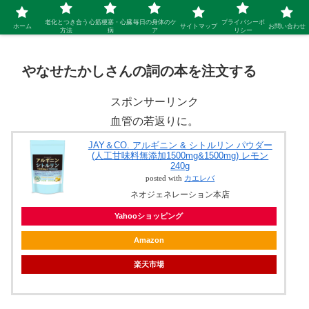
シニア 新しい人生を開拓するブログ
老化とつき合う
心筋梗塞・心臓
毎日の身体のケ
プライバシーポ
ホーム
サイトマップ
お問い合わせ
方法
病
ア
リシー
やなせたかしさんの詞の本を注文する
スポンサーリンク
血管の若返りに。
JAY＆CO. アルギニン & シトルリン パウダー
(人工甘味料無添加1500mg&1500mg) レモン
240g
posted with
カエレバ
ネオジェネレーション本店
Yahooショッピング
Amazon
楽天市場