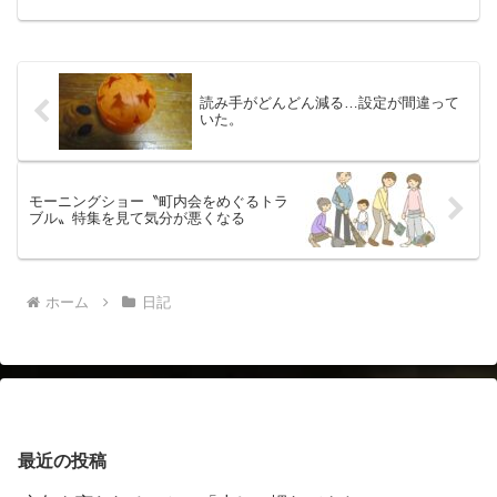
わかります。体力の無さが、やるきの喪
失になっているのか？そう思って、スポ
ーツ施設では体力測定ばか...
読み手がどんどん減る…設定が間違って
いた。
モーニングショー〝町内会をめぐるトラ
ブル〟特集を見て気分が悪くなる
ホーム
日記
最近の投稿