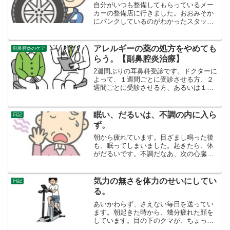
自分がいつも整備してもらっているメー
カーの整備店に行きました。おおみそか
にパンクしているのがわかったスタッド
レスタイヤを1本持っていきました。タイ
ヤを見てもらったところ、タイヤの接地
面ではなく、接地面にちかい横のところ
アレルギーの薬の処方をやめても
副鼻腔炎のケア
から、空気が漏れている...
らう。【副鼻腔炎治療】
2週間ぶりの耳鼻科受診です。ドクターに
よって、１週間ごとに受診させる方、２
週間ごとに受診させる方、あるいは１ヶ
月後に受診させる方、マチマチです。
（２週間前の記事はこちら⇒結局は耳鼻
咽喉科に行く。副鼻腔炎だった。）２週
眠い、だるいは、不調の内に入ら
日記
間前まで出されていた、ア...
ず。
朝から疲れています。目ざまし鳴った後
も、眠ってしまいました。起きたら、体
がだるいです。不調だなあ、次の心臓の
定期受診の時の検査が怖いなあなどと思
っていました。しかし、眠い、だるい
は、考えてみれば、今日に限ったことで
気力の無さを体力のせいにしてい
日記
はないです。なんとか、だる...
る。
あいかわらず、さえない毎日を送ってい
ます。朝起きた時から、幾分疲れた顔を
しています。目の下のクマが、ちょっと
だけ痛いので、感覚で疲労しているのが