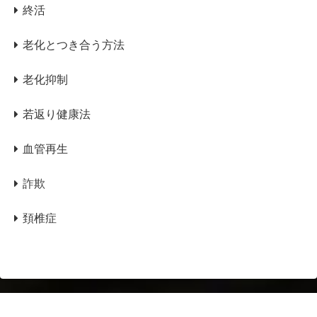
終活
老化とつき合う方法
老化抑制
若返り健康法
血管再生
詐欺
頚椎症