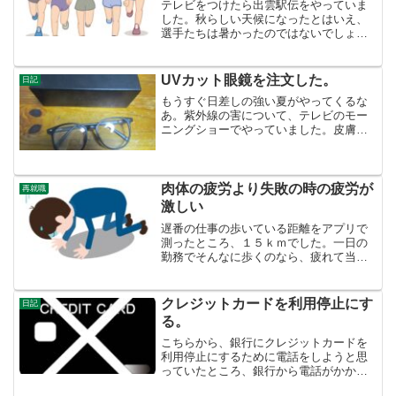
テレビをつけたら出雲駅伝をやっていま
した。秋らしい天候になったとはいえ、
選手たちは暑かったのではないでしょう
か。テレビに見慣れた風景が映ります。
最近古代史で取材に言っている出雲の
山々が見えます。何も知らない人には、
UVカット眼鏡を注文した。
日記
タダの小山にしか見えません...
もうすぐ日差しの強い夏がやってくるな
あ。紫外線の害について、テレビのモー
ニングショーでやっていました。皮膚の
しみとかの問題が中心でしたが、自分は
目のことが気になりました。警備で駐車
場の誘導や監視という仕事もあります。
炎天下に外を見ていたら、...
肉体の疲労より失敗の時の疲労が
再就職
激しい
遅番の仕事の歩いている距離をアプリで
測ったところ、１５ｋｍでした。一日の
勤務でそんなに歩くのなら、疲れて当然
ですし、やせて当たり前です。━ 一日
仕事をしては二日寝て過ごす ━ これ
を２ヶ月半繰り返して、体はなんとか慣
クレジットカードを利用停止にす
日記
れつつあります。若い時は...
る。
こちらから、銀行にクレジットカードを
利用停止にするために電話をしようと思
っていたところ、銀行から電話がかかっ
てきました。私のショートメッセージの