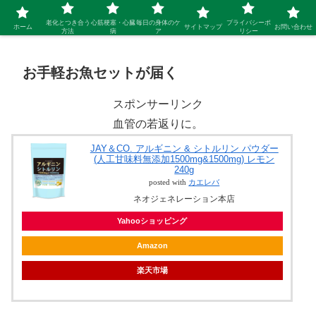
シニア 新しい人生を開拓するブログ
老化とつき合う
心筋梗塞・心臓
毎日の身体のケ
プライバシーポ
ホーム
サイトマップ
お問い合わせ
方法
病
ア
リシー
お手軽お魚セットが届く
スポンサーリンク
血管の若返りに。
JAY＆CO. アルギニン & シトルリン パウダー
(人工甘味料無添加1500mg&1500mg) レモン
240g
posted with
カエレバ
ネオジェネレーション本店
Yahooショッピング
Amazon
楽天市場