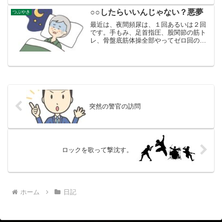
返事がまだですと。あれれ・・・。不正
利用されたカードは、利用停止になるシ
○○したらいいんじゃない？悪夢
つぶやき
ョートメッセージのリンク...
最近は、夜間頻尿は、１回あるいは２回
です。手もみ、足首指圧、股関節の筋ト
レ、骨盤底筋体操全部やってゼロ回の時
もありますが、何が効いているかわから
ない。夕べもトイレで目覚めました。あ
あ 悪い夢を見ていたな。他の人が聞い
たら、おそらくたいしたコ...
突然の警官の訪問
ロックを歌って撃沈す。
ホーム
日記