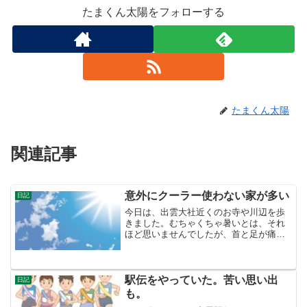
たまくん太陽をフォローする
たまくん太陽
関連記事
意外にクーラー使わない家が多い
日記
今日は、出雲大社近くのお寺や川辺を歩
きました。むちゃくちゃ暑いとは、それ
ほど思いませんでしたが、首と足が痛く
なりました。いつもの散歩と違って、反
り腰気味に歩くのを忘れているとすぐ首
が痛くなります。足は、後半19時頃から
痛くなりました。痛くな...
駅伝をやっていた。苦い思い出
日記
も。