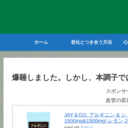
ホーム
老化とつき合う方法
心
爆睡しました。しかし、本調子で
スポンサ
血管の若
JAY＆CO. アルギニン &
1500mg&1500mg) レモン 2
posted with
カエレバ