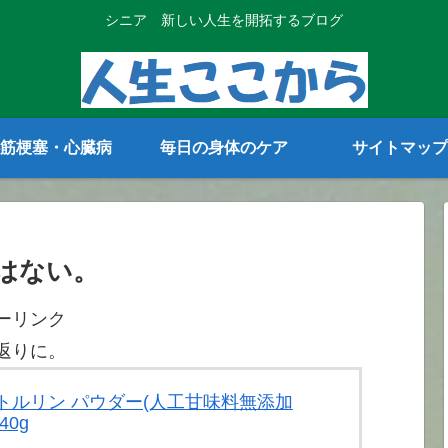
シニア 新しい人生を開拓するブログ
筋梗塞・心臓病
毎日の身体のケア
サイトマップ
はない。
ーリンク
返りに。
 シトルリン パウダー(人工甘味料無添加
40g