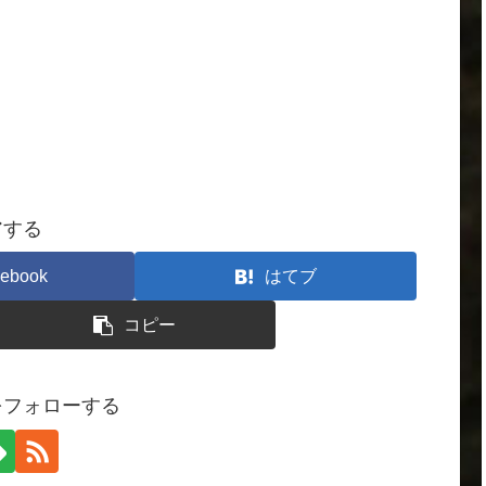
アする
ebook
はてブ
コピー
をフォローする