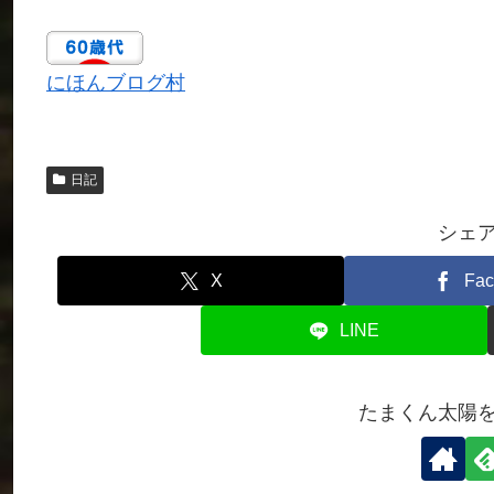
にほんブログ村
日記
シェ
X
Fac
LINE
たまくん太陽