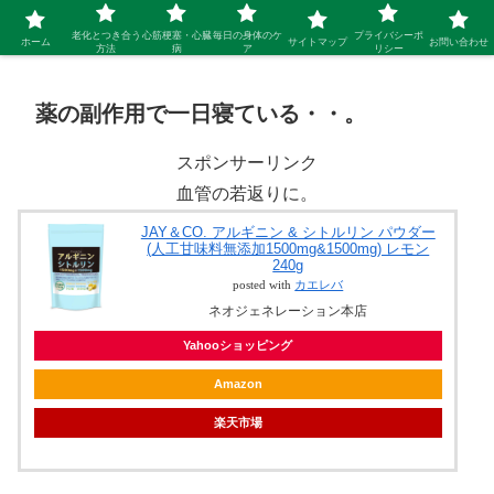
シニア 新しい人生を開拓するブログ
老化とつき合う
心筋梗塞・心臓
毎日の身体のケ
プライバシーポ
ホーム
サイトマップ
お問い合わせ
方法
病
ア
リシー
薬の副作用で一日寝ている・・。
スポンサーリンク
血管の若返りに。
JAY＆CO. アルギニン & シトルリン パウダー
(人工甘味料無添加1500mg&1500mg) レモン
240g
posted with
カエレバ
ネオジェネレーション本店
Yahooショッピング
Amazon
楽天市場