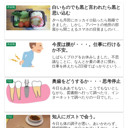
白いものでも黒と言われたら黒と
再就職
思い込む
夕べも丹田にホッカイロ貼ったら熟睡で
きました。しかし、アパートの他所の部
屋から聞こえるスマホの目覚ましのバイ
ブレーター（上の階か）で目が覚めまし
た。今のところは、ちゃんと目覚ましで
朝起きれるということです。そういう初
今度は腰が・・・。仕事に行ける
再就職
歩的なことが心配です。さ...
か不安。
しばらくブログをお休みしました。不思
議なことに、なんとか夏の暑さに慣れ、
仕事を終えたら2日寝てばっかりというこ
とは無くなりました。お休みの起きてい
る時は、別のブログをがんばっていまし
た。そのブログの記事は、【7月の誕生石
奥歯をどうするか・・・思考停止
日記
スフェーン】の神話...
今日もああでもない、こうでもないとし
ながら、図書館へ行って調べたり、イン
ターネットで調べたりの一日でした。そ
もそも、調べただけで、記事にしていな
いものが多すぎる。はたまた、頭の奥に
追いやっている、右奥歯２本のインプラ
ント問題です。インプラン...
知人にガストで会う。
日記
今日も体の調子が悪い。あいかわらず、