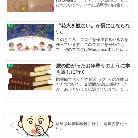
睡眠時間は、十分とれているのに、くた
びれています。それに肩甲骨の内側と首
にかけてかなり痛いです。頚椎症は、こ
の年になって進行したと思われます。あ
るいは昨日スポーツ施設で、プルダウン
というのを一生懸命やった...
〝花火を観ない〟が罰にはならな
日記
い。
このところ、ブログを作成するやる気を
失っています。このブログを例外にし
て、他のブログはWordpress化したもの
の、それ以降何も進行していません。じ
ゃあ、何をしているのかと言えば、パソ
コンゲームに逃避しています。ゲームも
腰の曲がったお年寄りのように本
日記
時間を決めて楽しめ...
を返しに行く
図書館で借りた本を返しに行くのが昨日
だと気づいた。２週間が貸出期限でした
が、あっというまに過ぎています。５冊
中、３冊読んで、あと２冊、全く読んで
いません。結構ムダに借りるなあ。その
本は、ブログの記事を書くために借りた
のですが、ひとつの記事に...
結局は耳鼻咽喉科に行く。副鼻腔炎だっ
た。