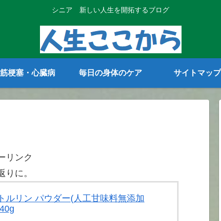
シニア 新しい人生を開拓するブログ
筋梗塞・心臓病
毎日の身体のケア
サイトマップ
ーリンク
返りに。
 シトルリン パウダー(人工甘味料無添加
40g