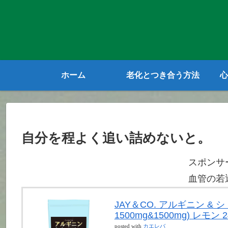
ホーム
老化とつき合う方法
心
自分を程よく追い詰めないと。
スポンサ
血管の若
JAY＆CO. アルギニン &
1500mg&1500mg) レモン 2
posted with
カエレバ