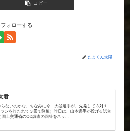
コピー
をフォローする
たまくん太陽
太君
でやらないのかな。ちなみに今 大谷選手が、先発して３対１
ムランを打たれて３回で降板）昨日は、山本選手が投げる試合
国土交通省のOD調査の回答をネッ...