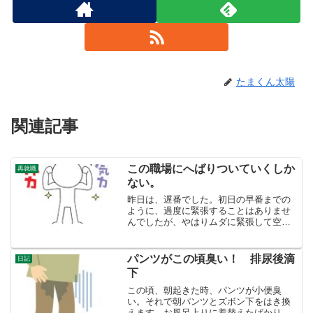
たまくん太陽
関連記事
この職場にへばりついていくしか
再就職
ない。
昨日は、遅番でした。初日の早番までの
ように、過度に緊張することはありませ
んでしたが、やはりムダに緊張して空回
りしています。それでも、疲労度はそれ
ほどではなく、今日はスポーツ施設で汗
を流す元気がありました。体自体は、2ヶ
パンツがこの頃臭い！ 排尿後滴
日記
月半でやっと慣れて来た...
下
この頃、朝起きた時、パンツが小便臭
い。それで朝パンツとズボン下をはき換
えます。お風呂上りに着替えたばかりな