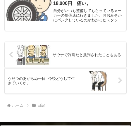
時間寝るとすると４時間は...
18,000円 痛い。
自分がいつも整備してもらっているメー
カーの整備店に行きました。おおみそか
にパンクしているのがわかったスタッド
レスタイヤを1本持っていきました。タイ
ヤを見てもらったところ、タイヤの接地
面ではなく、接地面にちかい横のところ
から、空気が漏れている...
サウナで詐病だと批判されたこともある
うだつのあがらぬ一日─今後どうして生
きていくか。
ホーム
日記