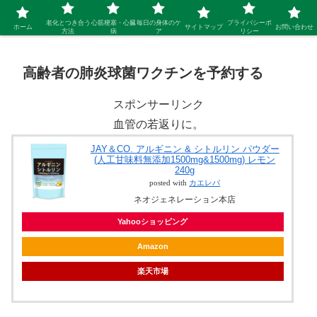
シニア 新しい人生を開拓するブログ
老化とつき合う
心筋梗塞・心臓
毎日の身体のケ
プライバシーポ
ホーム
サイトマップ
お問い合わせ
方法
病
ア
リシー
高齢者の肺炎球菌ワクチンを予約する
スポンサーリンク
血管の若返りに。
JAY＆CO. アルギニン & シトルリン パウダー
(人工甘味料無添加1500mg&1500mg) レモン
240g
posted with
カエレバ
ネオジェネレーション本店
Yahooショッピング
Amazon
楽天市場