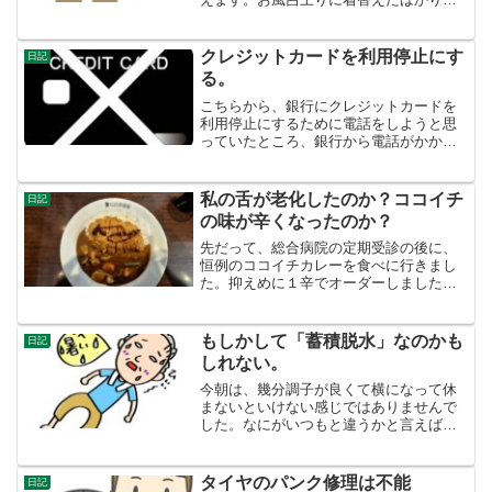
のに・・・。1ヶ月前ぐらいから匂うよう
になりました。「小便した時、ちゃんと
振らないからだろう！」違います。若い
クレジットカードを利用停止にす
日記
人とは違うのです。追っか...
る。
こちらから、銀行にクレジットカードを
利用停止にするために電話をしようと思
っていたところ、銀行から電話がかかっ
てきました。私のショートメッセージの
返事がまだですと。あれれ・・・。不正
利用されたカードは、利用停止になるシ
私の舌が老化したのか？ココイチ
日記
ョートメッセージのリンク...
の味が辛くなったのか？
先だって、総合病院の定期受診の後に、
恒例のココイチカレーを食べに行きまし
た。抑えめに１辛でオーダーしました
が、これでも舌がヒリヒリしながら、コ
ップの水をがぶ飲みしながら食べまし
た。先月は、２辛で食べたけど無茶苦茶
もしかして「蓄積脱水」なのかも
日記
辛かった。おかしいな、１０年...
しれない。
今朝は、幾分調子が良くて横になって休
まないといけない感じではありませんで
した。なにがいつもと違うかと言えば、
エアコンを夜通しつけていたことです。
夜間脱水なのかもしれない。いつもは、
寝る前３時間タイマーつけています。７
タイヤのパンク修理は不能
日記