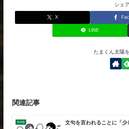
シェ
X
Fac
LINE
たまくん太陽
関連記事
文句を言われることに「少
再就職