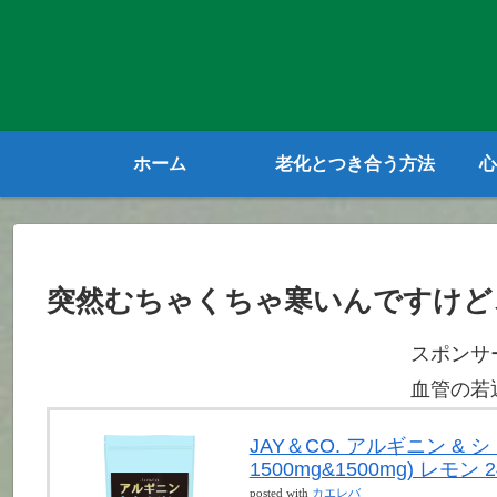
ホーム
老化とつき合う方法
心
突然むちゃくちゃ寒いんですけど
スポンサ
血管の若
JAY＆CO. アルギニン &
1500mg&1500mg) レモン 2
posted with
カエレバ