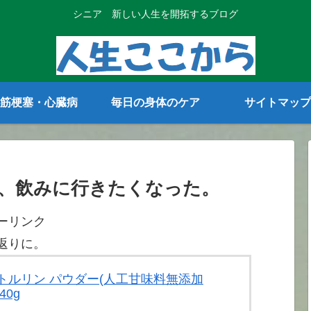
シニア 新しい人生を開拓するブログ
筋梗塞・心臓病
毎日の身体のケア
サイトマップ
、飲みに行きたくなった。
ーリンク
返りに。
 シトルリン パウダー(人工甘味料無添加
40g