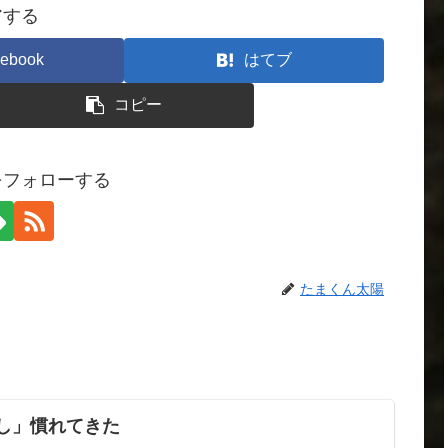
アする
ebook
はてブ
コピー
をフォローする
たまくん太陽
し」慣れてきた