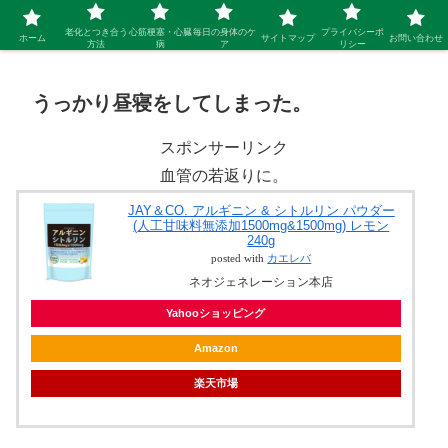
シニア 新しい人生を開拓するブログ
老化とつき合う
心筋梗塞・心臓
毎日の身体のケ
プライバシーポ
ホーム
サイトマップ
お問い合わせ
方法
病
ア
リシー
うっかり昼寝をしてしまった。
スポンサーリンク
血管の若返りに。
JAY＆CO. アルギニン & シトルリン パウダー
(人工甘味料無添加1500mg&1500mg) レモン
240g
posted with
カエレバ
ネオジェネレーション本店
Yahooショッピング
Amazon
楽天市場