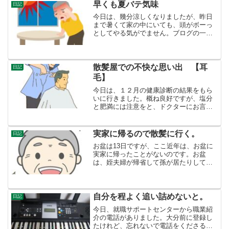
何時間一つの記事を書いた...
早くも夏バテ気味
日記
今日は、幾分涼しくなりましたが、昨日
まで暑くて家の中にいても、頭がボーっ
としてやる気がでません。ブログの一行
すら頭に浮かびません。耐えれなくなっ
て、夕方ついにベッドに横になりました
ら、２時間ほど眠っていました。起き
て、２ｋｍばかり散歩しまし...
散髪屋での不快な思い出 【耳
日記
毛】
今日は、１２月の健康診断の結果をもら
いに行きました。概ね良好ですが、塩分
と肥満には注意をと、ドクターにお言葉
をもらいました。その後、いつも行って
いる格安の散髪屋で、髪を切りました。
格安店 今の店に収まるまでうちの町に
実家に帰るので散髪に行く。
日記
は、格安の散髪屋のグルー...
お盆は13日ですが、ここ近年は、お盆に
実家に帰ったことがないのです。お盆
は、姪夫婦が帰省して孫が居たりしてわ
んやわんやするので、遠慮してほしいこ
とを言われてから、お盆の前後に墓参り
に帰ることにしています。雨も降って幾
分涼しいので、いまのうち...
自分を程よく追い詰めないと。
日記
今日、就職サポートセンターから職業紹
介の電話がありました。大分前に登録し
たけれど、忘れないで電話をくださるの