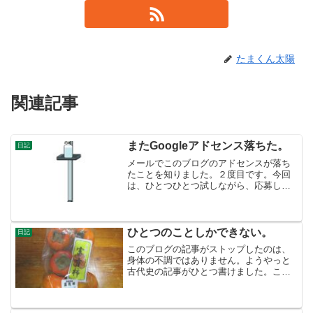
たまくん太陽
関連記事
またGoogleアドセンス落ちた。
日記
メールでこのブログのアドセンスが落ち
たことを知りました。２度目です。今回
は、ひとつひとつ試しながら、応募して
いるので、そんなにショックではありま
せん。──今日は、体はそれほど疲労して
いませんでしたが、頭が疲れていて、一
日中ボーッとしていまし...
ひとつのことしかできない。
日記
このブログの記事がストップしたのは、
身体の不調ではありません。ようやっと
古代史の記事がひとつ書けました。この
前の旅行に行った成果を記事にするには
かなりエネルギーが要ります。一日中、
ひとつのことしか考えが及ばないので、