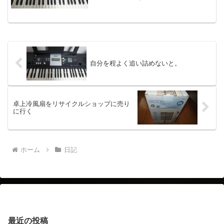
は、感謝です。紹介された仕事は、一つ
は、公的機関の相談員。もう一つは施設
警備員。自分に適ったところがあれば就
職するつもりですが、二つ...
自分を程よく追い詰めないと。
卓上冷風扇をリサイクルショップに売り
に行く
ホーム
日記
最近の投稿