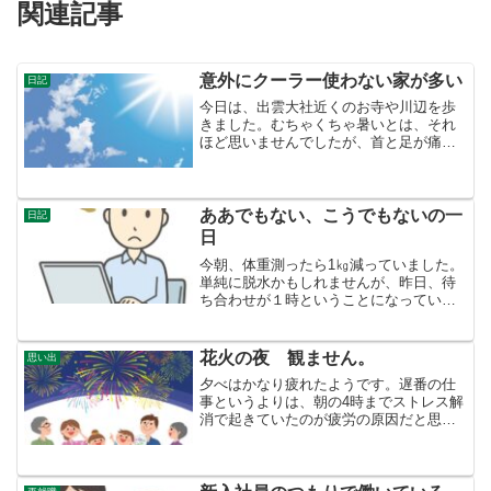
関連記事
意外にクーラー使わない家が多い
日記
今日は、出雲大社近くのお寺や川辺を歩
きました。むちゃくちゃ暑いとは、それ
ほど思いませんでしたが、首と足が痛く
なりました。いつもの散歩と違って、反
り腰気味に歩くのを忘れているとすぐ首
が痛くなります。足は、後半19時頃から
痛くなりました。痛くな...
ああでもない、こうでもないの一
日記
日
今朝、体重測ったら1㎏減っていました。
単純に脱水かもしれませんが、昨日、待
ち合わせが１時ということになっていた
こともあり、昼飯が夕方になったのが、
体力消耗も主な原因の一つだったと思い
ます。友達と飯を食べながらでも良かっ
花火の夜 観ません。
思い出
たけれど、メニューの値...
夕べはかなり疲れたようです。遅番の仕
事というよりは、朝の4時までストレス解
消で起きていたのが疲労の原因だと思わ
れます。６７歳にもなって、規則正しい
生活をしなくてダメだなあ。さて、今は
どんどんと太鼓をたたいたような音が聞
こえてきます。外では花...