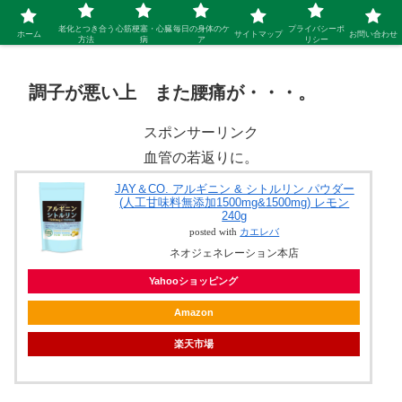
シニア 新しい人生を開拓するブログ
老化とつき合う
心筋梗塞・心臓
毎日の身体のケ
プライバシーポ
ホーム
サイトマップ
お問い合わせ
方法
病
ア
リシー
調子が悪い上 また腰痛が・・・。
スポンサーリンク
血管の若返りに。
JAY＆CO. アルギニン & シトルリン パウダー
(人工甘味料無添加1500mg&1500mg) レモン
240g
posted with
カエレバ
ネオジェネレーション本店
Yahooショッピング
Amazon
楽天市場