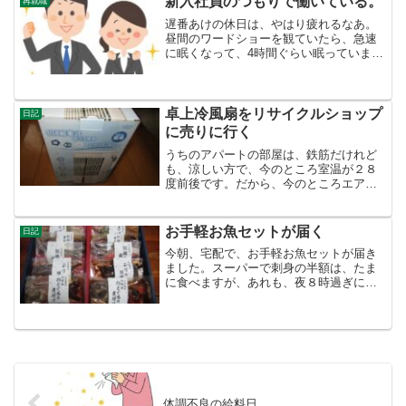
新入社員のつもりで働いている。
再就職
遅番あけの休日は、やはり疲れるなあ。
昼間のワードショーを観ていたら、急速
に眠くなって、4時間ぐらい眠っていまし
た。このままだと休んでいただけの一日
になるから、なんとかがんばってスポー
ツ施設に行き、体を鍛えました。いつも
の定脈拍で自転車をこい...
卓上冷風扇をリサイクルショップ
日記
に売りに行く
うちのアパートの部屋は、鉄筋だけれど
も、涼しい方で、今のところ室温が２８
度前後です。だから、今のところエアコ
ンを使ったり使わなかったりです。睡眠
時も１時間タイマーでつけるぐらいで、
なんとかやれています。室温はそんなに
お手軽お魚セットが届く
日記
下がりませんが、２７度ぐ...
今朝、宅配で、お手軽お魚セットが届き
ました。スーパーで刺身の半額は、たま
に食べますが、あれも、夜８時過ぎに行
かないとありません。それも、ハマチと
か買うのが偏っています。お魚も食べな
いといけないなあと思っていますが、最
近魚の値段が高いのと、調...
体調不良の給料日