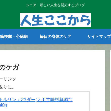
シニア 新しい人生を開拓するブログ
筋梗塞・心臓病
毎日の身体のケア
サイトマップ
のケガ
ーリンク
返りに。
 シトルリン パウダー(人工甘味料無添加
40g