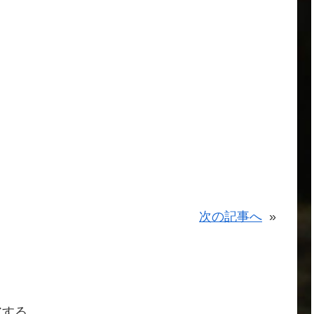
。
次の記事へ
»
アする