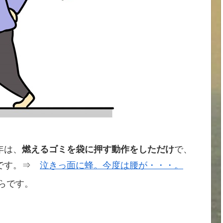
年は、
燃えるゴミを袋に押す動作をしただけ
で、
事です。⇒
泣きっ面に蜂。今度は腰が・・・。
らです。