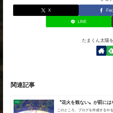
X
Fac
LINE
たまくん太陽
関連記事
〝花火を観ない〟が罰には
日記
このところ、ブログを作成するや