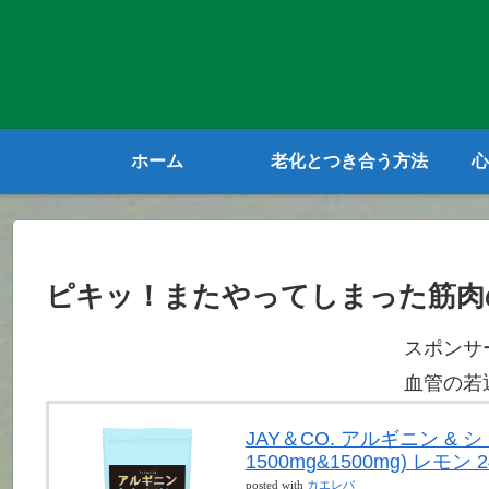
ホーム
老化とつき合う方法
心
ピキッ！またやってしまった筋肉
スポンサ
血管の若
JAY＆CO. アルギニン &
1500mg&1500mg) レモン 2
posted with
カエレバ