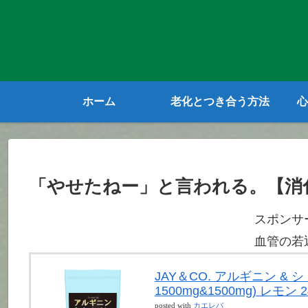
ホーム
老化とつき合う方法
心
「やせたねー」と言われる。【消
スポンサ
血管の若
JAY＆CO. アルギニン &
1500mg&1500mg) レモン 2
posted with
カエレバ