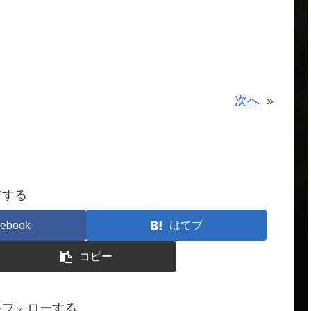
次へ
»
アする
ebook
はてブ
コピー
をフォローする