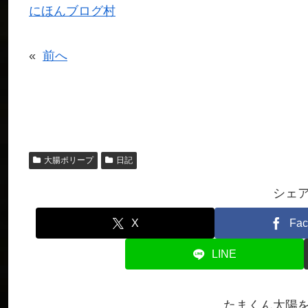
にほんブログ村
«
前へ
大腸ポリープ
日記
シェ
X
Fac
LINE
たまくん太陽