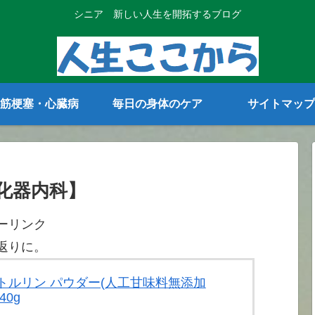
シニア 新しい人生を開拓するブログ
筋梗塞・心臓病
毎日の身体のケア
サイトマップ
化器内科】
ーリンク
返りに。
 シトルリン パウダー(人工甘味料無添加
40g