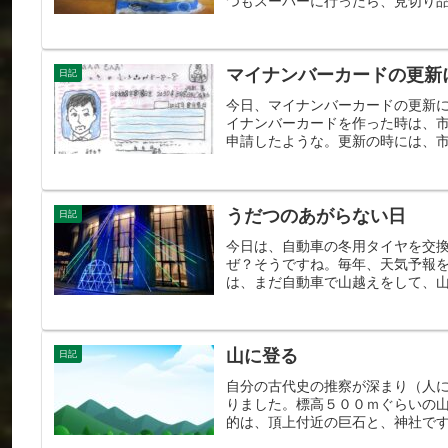
つもスーパーに行ったら、見切り品
マイナンバーカードの更新
日記
今日、マイナンバーカードの更新
イナンバーカードを作った時は、
申請したような。更新の時には、市
うだつのあがらない日
日記
今日は、自動車の冬用タイヤを交
ぜ？そうですね。毎年、天気予報
は、まだ自動車で山越えをして、山
山に登る
日記
自分の古代史の推察が深まり（人
りました。標高５００ｍぐらいの
的は、頂上付近の巨石と、神社です