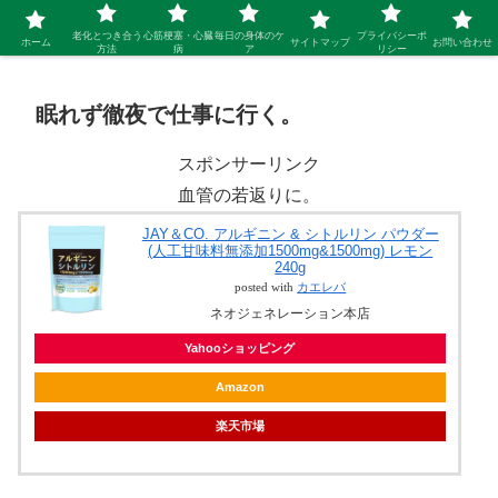
シニア 新しい人生を開拓するブログ
老化とつき合う
心筋梗塞・心臓
毎日の身体のケ
プライバシーポ
ホーム
サイトマップ
お問い合わせ
方法
病
ア
リシー
眠れず徹夜で仕事に行く。
スポンサーリンク
血管の若返りに。
JAY＆CO. アルギニン & シトルリン パウダー
(人工甘味料無添加1500mg&1500mg) レモン
240g
posted with
カエレバ
ネオジェネレーション本店
Yahooショッピング
Amazon
楽天市場