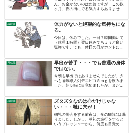
ん。お金がないのは勿論ですが、この数
ヶ月、夜の街にでる気力すらありません
でした。しかし、全く元気と言うわけで
はないですが、がんばって夜の街にでて
いきました。何軒か行きつけの店を訪ね
体力がないと絶望的な気持ちにな
再就職
ましたが、シャッターがし...
る。
今日は、休みでした。一日７時間働いて
（休憩１時間）翌日休みでちょうど良い
塩梅です。でも、休日の日がホントに休
日になってしまう。何もしない感じで
す。しんどいなあ・・・とずっと倦怠感
があります。この調子で行くと、仕事を
早出が苦手・・・でも普通の身体
再就職
やり続けて行けるのか、たい...
ではない。
今朝も早出ではありませんでしたが、夕
べも睡眠導入剤デエビゴ５ｍｇを飲みま
した。朝５時に目覚めましたが、まだ眠
く、また眠りました。７時過ぎに起きて
朝ごはんを食べましたが、まだ眠くまた
眠りました。何時間寝れば気が済むので
ズタズタなのは心だけじゃな
再就職
しょう。夜の１０時過ぎに...
い・・・靴に穴が！
朝礼の司会をする前夜は、夜の9時には眠
りました。しかし、朝礼の進行をすると
いうプレッシャーから、何度も目覚めま
した。睡眠導入剤が効いているので、そ