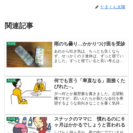
たまくん太陽
関連記事
雨のち曇り…かかりつけ医を受診
再就職
あれから吐き気は、ちっとも良くなら
ず、せっかくの２連休は、ずっと寝てい
ました。ずっと寝ていると良い考えは浮
かびません。こんなに衰弱（？）してい
るのなら、もう働けない、もうい今の職
場をおさらばした方がいいのでは？と思
うようになりました。でも、...
何でも言う「率直なる」面接くた
再就職
びれた─。
夕べ何とか履歴書を書きました。志望動
機ですが、若い人たちが新たな会社を希
望するような前向きなことを書く気持ち
もない。仕事の選択の余地がないから、
応募しているのですから。ハローワーク
の職員さんが、電話で相手が「脚力が必
スナックのママに 慣れるのに６
再就職
要」というのなら、そのこ...
ヶ月はかかるでしょうと言われる
しばらく何ヶ月か、夜の街にでていませ