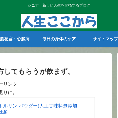
シニア 新しい人生を開拓するブログ
筋梗塞・心臓病
毎日の身体のケア
サイトマップ
方してもらうが飲まず。
ーリンク
返りに。
 シトルリン パウダー(人工甘味料無添加
40g