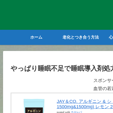
ホーム
老化とつき合う方法
心
やっぱり睡眠不足で睡眠導入剤処
スポンサ
血管の若
JAY＆CO. アルギニン &
1500mg&1500mg) レモン 2
posted with
カエレバ