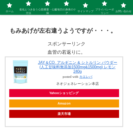
シニア 新しい人生を開拓するブログ
老化とつき合う
心筋梗塞・心臓
毎日の身体のケ
プライバシーポ
ホーム
サイトマップ
お問い合わせ
方法
病
ア
リシー
もみあげが左右違うようですが・・・。
スポンサーリンク
血管の若返りに。
JAY＆CO. アルギニン & シトルリン パウダー
(人工甘味料無添加1500mg&1500mg) レモン
240g
posted with
カエレバ
ネオジェネレーション本店
Yahooショッピング
Amazon
楽天市場