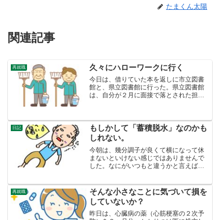
たまくん太陽
関連記事
久々にハローワークに行く
再就職
今日は、借りていた本を返しに市立図書
館と、県立図書館に行った。県立図書館
は、自分が２月に面接で落とされた担当
官に会うこともある。落とされた職種
は、コピーしたりする事務や閉架図書の
管理の仕事だったけれど、採用された人
に会う度に、若い女性で、自...
もしかして「蓄積脱水」なのかも
日記
しれない。
今朝は、幾分調子が良くて横になって休
まないといけない感じではありませんで
した。なにがいつもと違うかと言えば、
エアコンを夜通しつけていたことです。
夜間脱水なのかもしれない。いつもは、
寝る前３時間タイマーつけています。７
そんな小さなことに気づいて損を
再就職
時間寝るとすると４時間は...
していないか？
昨日は、心臓病の薬（心筋梗塞の２次予