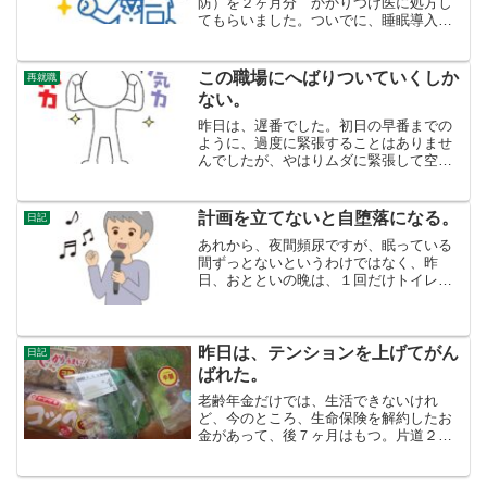
防）を２ヶ月分 かかりつけ医に処方し
てもらいました。ついでに、睡眠導入剤
の薬をディエビゴに変えてもらいまし
た。「ルネスタは、薬剤師の説明で緑内
障が発病しないか、怖くて飲みませんで
この職場にへばりついていくしか
再就職
した。」と言うと、ドクター...
ない。
昨日は、遅番でした。初日の早番までの
ように、過度に緊張することはありませ
んでしたが、やはりムダに緊張して空回
りしています。それでも、疲労度はそれ
ほどではなく、今日はスポーツ施設で汗
を流す元気がありました。体自体は、2ヶ
計画を立てないと自堕落になる。
日記
月半でやっと慣れて来た...
あれから、夜間頻尿ですが、眠っている
間ずっとないというわけではなく、昨
日、おとといの晩は、１回だけトイレで
目が覚めました。ただ、急に暑くなった
せいなのか、睡眠時間が９時間ぐらい
（いい身分です。）眠っていて、１回ト
イレで起きるということです。...
昨日は、テンションを上げてがん
日記
ばれた。
老齢年金だけでは、生活できないけれ
ど、今のところ、生命保険を解約したお
金があって、後７ヶ月はもつ。片道２キ
ロ歩いて。見切り品を買ってきた。ぜい
たくは禁止。この１ヶ月ようやっとネッ