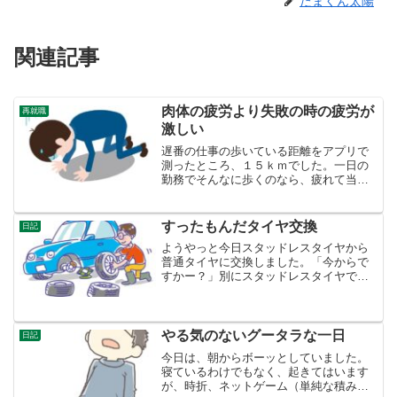
たまくん太陽
関連記事
肉体の疲労より失敗の時の疲労が
再就職
激しい
遅番の仕事の歩いている距離をアプリで
測ったところ、１５ｋｍでした。一日の
勤務でそんなに歩くのなら、疲れて当然
ですし、やせて当たり前です。━ 一日
仕事をしては二日寝て過ごす ━ これ
を２ヶ月半繰り返して、体はなんとか慣
すったもんだタイヤ交換
日記
れつつあります。若い時は...
ようやっと今日スタッドレスタイヤから
普通タイヤに交換しました。「今からで
すかー？」別にスタッドレスタイヤで走
っていても、だれにも迷惑かけません。
どっちみち、タイヤがすり減ってなくて
も古くなるとタイヤは変えないといけま
せんし。タイヤ交換は朝か...
やる気のないグータラな一日
日記
今日は、朝からボーッとしていました。
寝ているわけでもなく、起きてはいます
が、時折、ネットゲーム（単純な積み木