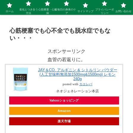
シニア 新しい人生を開拓するブログ
老化とつき合う
心筋梗塞・心臓
毎日の身体のケ
プライバシーポ
ホーム
サイトマップ
お問い合わせ
方法
病
ア
リシー
心筋梗塞でも心不全でも脱水症でもな
い・・・
スポンサーリンク
血管の若返りに。
JAY＆CO. アルギニン & シトルリン パウダー
(人工甘味料無添加1500mg&1500mg) レモン
240g
posted with
カエレバ
ネオジェネレーション本店
Yahooショッピング
Amazon
楽天市場