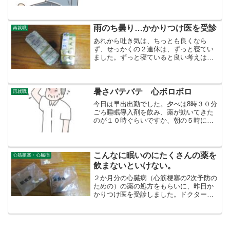
崩しのようなもの）をやったりします。
ストレス解消というよりは、逃避です。
ゲームをやって楽しかったか、と言われ
ると、さほど楽しくない。...
雨のち曇り…かかりつけ医を受診
再就職
あれから吐き気は、ちっとも良くなら
ず、せっかくの２連休は、ずっと寝てい
ました。ずっと寝ていると良い考えは浮
かびません。こんなに衰弱（？）してい
るのなら、もう働けない、もうい今の職
場をおさらばした方がいいのでは？と思
うようになりました。でも、...
暑さバテバテ 心ボロボロ
再就職
今日は早出出勤でした。夕べは8時３０分
ごろ睡眠導入剤を飲み、薬が効いてきた
のが１０時ぐらいですか、朝の５時に起
きました。いまだ、慣れませんので、小
さなミスがあります。小さなミスですが
たくさん怒られます。＞4ヶ月も経って、
まだミスするなんてど...
こんなに眠いのにたくさんの薬を
心筋梗塞・心臓病
飲まないといけない。
２か月分の心臓病（心筋梗塞の2次予防の
ための）の薬の処方をもらいに、昨日か
かりつけ医を受診しました。ドクターに
言われました。勤務は不規則かもしれな
いけれど、できるだけ生活リズムを整え
て食事もできるだけ同じ時間に食べてく
ださいと。夜勤（22時...