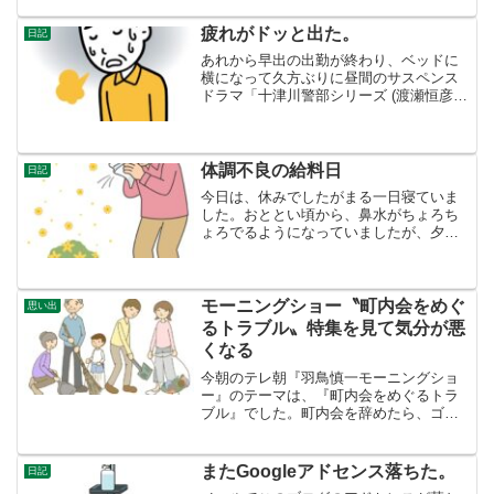
本を自主出版などするつもりはありませ
ん。詩が自分が書けないのは、そもそも
疲れがドッと出た。
日記
が、詩の「心そのものが無...
あれから早出の出勤が終わり、ベッドに
横になって久方ぶりに昼間のサスペンス
ドラマ「十津川警部シリーズ (渡瀬恒彦
版)」を観て、その後爆睡。（恐ろしい看
護師さんたちの話でした・・・。）21時
ごろ目を覚まして、夕ご飯食べました。
夕食作る元気なく、...
体調不良の給料日
日記
今日は、休みでしたがまる一日寝ていま
した。おととい頃から、鼻水がちょろち
ょろでるようになっていましたが、夕べ
は小さな咳までが出ていました。風邪ひ
いたか？ショックです。明日勤務なの
に。１１時頃眠りましたが、１時３０分
ごろ起きました。それから、...
モーニングショー〝町内会をめぐ
思い出
るトラブル〟特集を見て気分が悪
くなる
今朝のテレ朝『羽鳥慎一モーニングショ
ー』のテーマは、『町内会をめぐるトラ
ブル』でした。町内会を辞めたら、ゴミ
袋も町内会の集積所に出せなくなったと
か、町内会加入は任意なのに、仕事で忙
しく役員の仕事ができないので、辞めよ
またGoogleアドセンス落ちた。
日記
うとしたけれど辞めさせて...