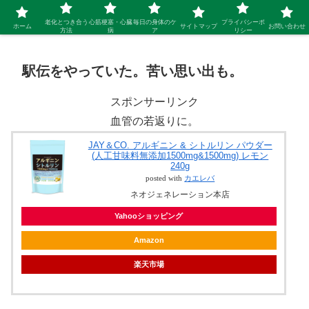
シニア 新しい人生を開拓するブログ
老化とつき合う
心筋梗塞・心臓
毎日の身体のケ
プライバシーポ
ホーム
サイトマップ
お問い合わせ
方法
病
ア
リシー
駅伝をやっていた。苦い思い出も。
スポンサーリンク
血管の若返りに。
JAY＆CO. アルギニン & シトルリン パウダー
(人工甘味料無添加1500mg&1500mg) レモン
240g
posted with
カエレバ
ネオジェネレーション本店
Yahooショッピング
Amazon
楽天市場