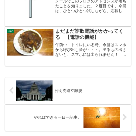
メールでこのブログのアドセンスが落ち
たことを知りました。２度目です。今回
は、ひとつひとつ試しながら、応募して
いるので、そんなにショックではありま
せん。──今日は、体はそれほど疲労して
いませんでしたが、頭が疲れていて、一
日中ボーッとしていまし...
まだまだ詐欺電話がかかってく
日記
る 【電話の機能】
午前中、トイレにいる時、今度はスマホ
から呼び出し音が・・・。出るもの出さ
ないと、スマホには出られません！ 結
局切れました。着信履歴を見ると、+80で
始まる電話でした。海外の電話は、着信
しないように設定したはずなのになあと
思いましたが、そうは...
公明党連立離脱
やればできる一日一記事。