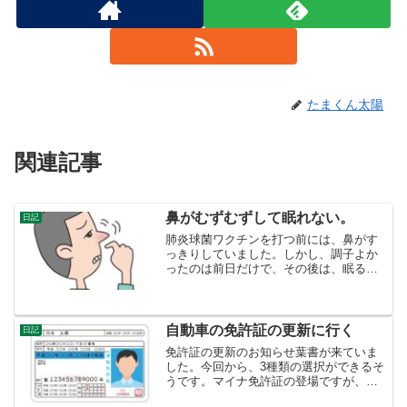
たまくん太陽
関連記事
鼻がむずむずして眠れない。
日記
肺炎球菌ワクチンを打つ前には、鼻がす
っきりしていました。しかし、調子よか
ったのは前日だけで、その後は、眠る時
いつも鼻づまりに悩まされています。室
温25℃が微妙な室温です。昨日から、室
温が夜も25℃あります。暑いというよ
り、ちょうど良いです。...
自動車の免許証の更新に行く
日記
免許証の更新のお知らせ葉書が来ていま
した。今回から、3種類の選択ができるそ
うです。マイナ免許証の登場ですが、い
ずれ保険証のように一本化されるのでし