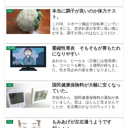
ょうか。そういう流れに載るなら、マイ
ナ免許証ですけれども、何でもマイナン
バーカード１枚で一本化...
本当に調子が良いのか体力テス
日記
ト。
この頃、スポーツ施設で自転車こいでい
るときにも、息切れ度が非常に低い感じ
がする。調子が良いのはなによりだけ
ど、これは単なる思い込みかもしれな
い。と、思うと、そう言えば最近は体力
測定（自分で考えた）をしていない。テ
萎縮性胃炎 そもそもが胃もたれ
再就職
レビで、ゆるい有酸素運動が、...
になりやすい
あれから、ビールも（正確には発泡酒）
も、コーヒーも断ち、２週間が経ちまし
た。吐き気止めの薬を無くなりましたの
で、さあどうするか？もうムカムカは無
くなりました。治ったと言うべきか、薬
を飲んでいる時と飲んでいない時の差が
国民健康保険料が大幅に安くなっ
日記
無くなりました。だから、...
ていた。
市役所から、国民健康保険料の通知が来
ていました。昔は、ほとんど見ませんで
したが、生活費のかなりのウェイトを占
めるもので、ちゃんと見ました。自分
は、今年から非課税世帯です。１ヶ月
２，１００円。えっ、昨年までは、１ヶ
もみあげが左右違うようです
日記
月１３，７４０円で高いなあと...
が・・・。