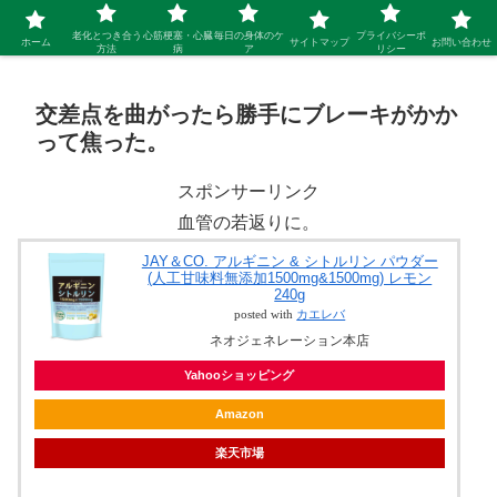
シニア 新しい人生を開拓するブログ
老化とつき合う
心筋梗塞・心臓
毎日の身体のケ
プライバシーポ
ホーム
サイトマップ
お問い合わせ
方法
病
ア
リシー
交差点を曲がったら勝手にブレーキがかか
って焦った。
スポンサーリンク
血管の若返りに。
JAY＆CO. アルギニン & シトルリン パウダー
(人工甘味料無添加1500mg&1500mg) レモン
240g
posted with
カエレバ
ネオジェネレーション本店
Yahooショッピング
Amazon
楽天市場