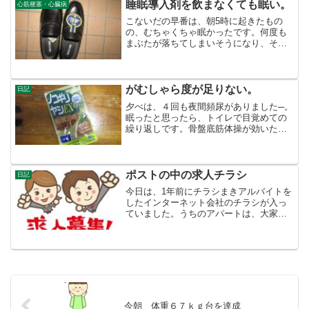
毎日忙しいのである。そのLINEが影響し
睡眠導入剤を飲まなくても眠い。
心筋梗塞・心臓病
たか、３５歳ごろ...
こないだの早番は、朝5時に起きたもの
の、むちゃくちゃ眠かったです。何度も
まぶたが落ちてしまいそうになり、その
都度顔を洗いました。職場に着いても、
顔を洗い、モンスターエナジーを飲み、
なんとか一日の仕事を終えました。睡眠
導入剤の影響もあると思い...
がむしゃら度が足りない。
日記
夕べは、４回も夜間頻尿がありました─。
眠ったと思ったら、トイレで目覚めての
繰り返しです。骨盤底筋体操が効いたと
思ったら、なぜ？ガッカリです。画像
は、サプリ「ノコギリヤシ」です。５０
代の頃買って飲んでみましたが、自分に
は効きませんでした。でも...
ポストの中の求人チラシ
日記
今日は、1年前にチラシまきアルバイトを
したインターネット会社のチラシが入っ
ていました。うちのアパートは、大家さ
んがインターネットは無料でつなげるよ
うにしてくれているので意味ないと、そ
の時会社に報告したのですが、その報告
など届いてないらしい。...
今朝 体重６７ｋｇ台を達成