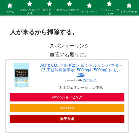
シニア 新しい人生を開拓するブログ
老化とつき合う
心筋梗塞・心臓
毎日の身体のケ
プライバシーポ
ホーム
サイトマップ
お問い合わせ
方法
病
ア
リシー
人が来るから掃除する。
スポンサーリンク
血管の若返りに。
JAY＆CO. アルギニン & シトルリン パウダー
(人工甘味料無添加1500mg&1500mg) レモン
240g
posted with
カエレバ
ネオジェネレーション本店
Yahooショッピング
Amazon
楽天市場