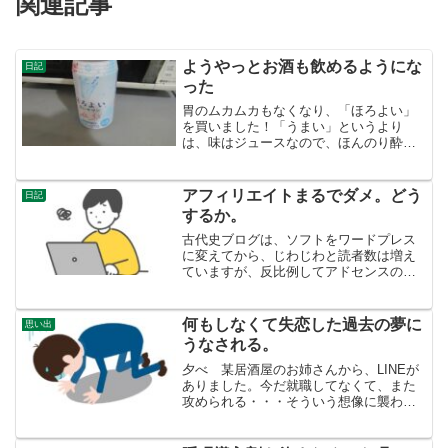
関連記事
ようやっとお酒も飲めるようにな
日記
った
胃のムカムカもなくなり、「ほろよい」
を買いました！「うまい」というより
は、味はジュースなので、ほんのり酔っ
ていい感じです。3パーセントから５パー
セントぐらいのものが自分にはちょうど
良いです。ビールは、若い時に比べると
アフィリエイトまるでダメ。どう
日記
まずい。さて、少し元気に...
するか。
古代史ブログは、ソフトをワードプレス
に変えてから、じわじわと読者数は増え
ていますが、反比例してアドセンスの広
告収入は、ぐんぐん減っています。アド
センス頼みは、だめですな。とはいうも
のの、他のアフィリエイトのA8.netに至
何もしなくて失恋した過去の夢に
思い出
っては、この5年間...
うなされる。
夕べ 某居酒屋のお姉さんから、LINEが
ありました。今だ就職してなくて、また
攻められる・・・そういう想像に襲われ
ました。お姉さんたちは、居酒屋だけで
は食えなくて、昼間アルバイトしたりで