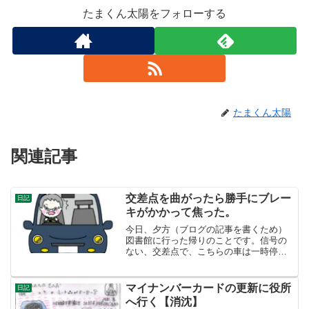
たまくん太陽をフォローする
たまくん太陽
関連記事
交差点を曲がったら勝手にブレー
日記
キがかかって焦った。
今日、夕方（ブログの記事を書くため）
図書館に行った帰りのことです。信号の
ない、交差点で、こちらの車は一時停止
した後、左折する場面のことです。歩行
者もいない。後続車は、５０ｍぐらいに1
台あり。いまだ！と左折しましたら、突
マイナンバーカードの更新に役所
日記
然勝手にブレーキが・・...
へ行く【消沈】