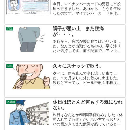
今日、マイナンバーカードの更新に市役
所へ行きました。あれから、もう５年経
ったのです。マイナンバーカードを作っ
た時は、市役所には行きませんでした。
確か、イオンの証明写真機から申請した
ような。更新の時には、市役所に出向か
調子が悪い上 また腰痛
日記
ないといけないんですね。...
が・・・。
あれから、疲労が襲い寝てばかりいまし
た。なんとか出勤するものの、早く帰り
たい気持ちです。前の記事で、アレルギ
ー鼻炎では？と書きましたが、今少しず
つ鼻水が硬くなり喉のイガイガが治って
きて痰が出たりするところを見ると、軽
久々にスナックで歌う。
日記
い風邪だと思われます。風...
夕べは、雨も止んで少し涼しい夜でし
た。１カ月ぶりに外に飲みに出ました。
飲むと言っても、ビール中瓶１本程度で
す。３月にYOUTUBEにオリジナル曲を
投稿して以来、自分の歌に自信が無くな
りました。こんなに下手だったとは。そ
れを思うと、気持ちよく...
休日はほとんど何もする気になれ
再就職
ない。
昨日はなんとか6時間勤務勤めました（休
憩入れて７時間）が、若い方でもおとと
いの雪かきでまだ疲労が残っているとい
うから、自分に疲れが残っていても当た