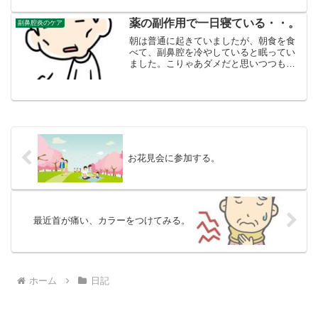
り前です。ただでさえ、慣れない警備と
いうか、「勤務」そのものに体が慣れて
薬の副作用で一日寝ている・・。
副鼻腔炎のケア
いないので、第一に「早...
朝は普通に起きていましたが、朝食を食
べて、副鼻腔を冷やしていると眠ってい
ました。こりゃあダメだと思いつつも、
昼飯を食べて薬を飲んだらまた眠ってい
ました。もともと倦怠感があるのに、さ
らに倦怠感が襲ってきて、すぐベッドで
横になります。副鼻腔炎の...
お花見会に参加する。
最近首が痛い、カラーをつけてみる。
ホーム
日記