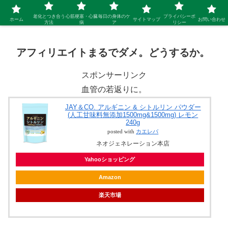
シニア 新しい人生を開拓するブログ
老化とつき合う
心筋梗塞・心臓
毎日の身体のケ
プライバシーポ
ホーム
サイトマップ
お問い合わせ
方法
病
ア
リシー
アフィリエイトまるでダメ。どうするか。
スポンサーリンク
血管の若返りに。
JAY＆CO. アルギニン & シトルリン パウダー
(人工甘味料無添加1500mg&1500mg) レモン
240g
posted with
カエレバ
ネオジェネレーション本店
Yahooショッピング
Amazon
楽天市場