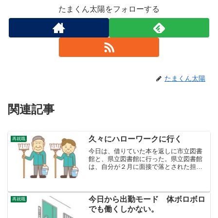
たまくん太陽をフォローする
たまくん太陽
関連記事
久々にハローワークに行く
再就職
今日は、借りていた本を返しに市立図書
館と、県立図書館に行った。県立図書館
は、自分が２月に面接で落とされた担当
官に会うこともある。落とされた職種
は、コピーしたりする事務や閉架図書の
管理の仕事だったけれど、採用された人
に会う度に、若い女性で、自...
今日から出勤モード 体ボロボロ
再就職
でも働くしかない。