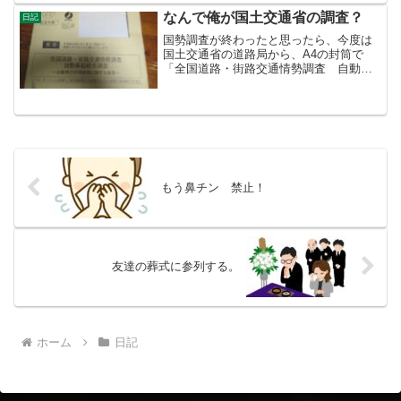
つ書きましたが、今日もやる気が起きな
くて、つい神社の元宮を...
なんで俺が国土交通省の調査？
日記
国勢調査が終わったと思ったら、今度は
国土交通省の道路局から、A4の封筒で
「全国道路・街路交通情勢調査 自動車
起終点調査（OD調査）なるものが来てい
た。いやあ、めんどくさい。まあ出勤し
ている人に比べると、時間はあるけれ
ど。１６ページにわたる「...
もう鼻チン 禁止！
友達の葬式に参列する。
ホーム
日記