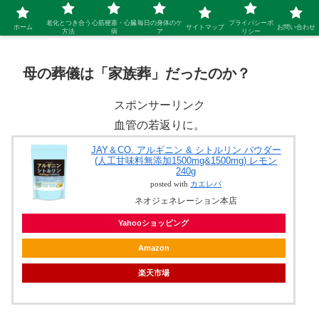
シニア 新しい人生を開拓するブログ
老化とつき合う
心筋梗塞・心臓
毎日の身体のケ
プライバシーポ
ホーム
サイトマップ
お問い合わせ
方法
病
ア
リシー
母の葬儀は「家族葬」だったのか？
スポンサーリンク
血管の若返りに。
JAY＆CO. アルギニン & シトルリン パウダー
(人工甘味料無添加1500mg&1500mg) レモン
240g
posted with
カエレバ
ネオジェネレーション本店
Yahooショッピング
Amazon
楽天市場