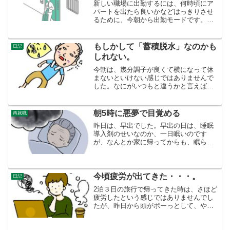
新しい職場に出勤するには、何時頃にア
パートを出たら良いかなどはっきりさせ
るために、今朝から出勤モードです。朝6
時に起床。朝ごはん食べて、薬飲んで、
お尻の筋肉のストレッチ（古傷があるの
で）、７時１５分に出発しました。６時
もしかして「蓄積脱水」なのかも
日記
３０分起床でもいいかも...
しれない。
今朝は、幾分調子が良くて横になって休
まないといけない感じではありませんで
した。なにがいつもと違うかと言えば、
エアコンを夜通しつけていたことです。
夜間脱水なのかもしれない。いつもは、
寝る前３時間タイマーつけています。７
朝5時に悪夢で目覚める
再就職
時間寝るとすると４時間は...
昨日は、早出でした。早出の日は、睡眠
導入剤のせいなのか、一日眠いのです
が、なんとか家に帰ってからも、眠らず
に、確かワールドカップサッカーで、ス
ペインが１ゴールした辺りに眠りました
ので、１時ぐらいです。目が覚めたのが
５時。まわりが明るくなった...
今頃疲労が出てきた・・・。
日記
2泊３日の旅行で帰ってきた時は、さほど
疲労したという感じではありませんでし
たが、昨日から頭がボーっとして、やる
気が起きません。なんとかやる気を出し
て、古代史のサブチャンネルの記事を一