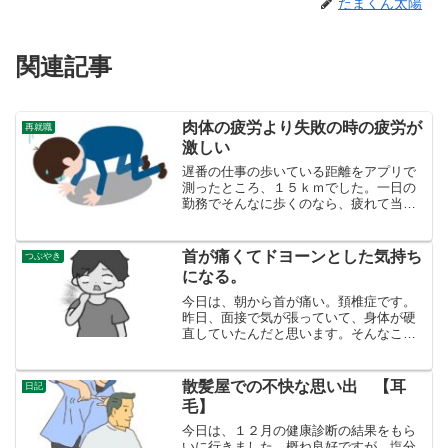
たまくん太陽
関連記事
肉体の疲労より失敗の時の疲労が
再就職
激しい
遅番の仕事の歩いている距離をアプリで
測ったところ、１５ｋｍでした。一日の
勤務でそんなに歩くのなら、疲れて当然
ですし、やせて当たり前です。━ 一日
仕事をしては二日寝て過ごす ━ これ
を２ヶ月半繰り返して、体はなんとか慣
首が痛くてドヨーンとした気持ち
つぶやき
れつつあります。若い時は...
になる。
今日は、朝から首が痛い。頚椎症です。
昨日、面接で気が張っていて、身体が硬
直していたんだと思います。そんなこと
で、痛くなるのなら、警備員の仕事で採
用したら、しょっちゅう緊張して首が痛
くなります。そんなんで働けるんだろう
散髪屋での不快な思い出 【耳
日記
か─。そう思うと、面接は...
毛】
今日は、１２月の健康診断の結果をもら
いに行きました。概ね良好ですが、塩分