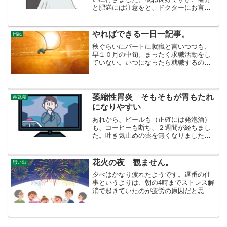
と肥満には注意をと、ドクターにお言葉
をもらいました。その後、いつも行って
いる格安の散髪屋で、髪を切りました。
格安店 今の店に収まるまでうちの町に
やればできる一日一記事。
日記
は、格安の散髪屋のグルー...
秋ぐらいにパートに就職と言いつつも、
早１０月の中旬。まったく求職活動をし
ていない。いつになったら就職するのだ
ろう。そろそろ、生活に区切りをつける
計画を作らないといけない。あと１ヶ月
かな。９月からの１ヶ月で、ようやっと
宝石サイトの検索順位が上...
萎縮性胃炎 そもそもが胃もたれ
再就職
になりやすい
あれから、ビールも（正確には発泡酒）
も、コーヒーも断ち、２週間が経ちまし
た。吐き気止めの薬を無くなりましたの
で、さあどうするか？もうムカムカは無
くなりました。治ったと言うべきか、薬
を飲んでいる時と飲んでいない時の差が
花火の夜 観ません。
思い出
無くなりました。だから、...
夕べはかなり疲れたようです。遅番の仕
事というよりは、朝の4時までストレス解
消で起きていたのが疲労の原因だと思わ
れます。６７歳にもなって、規則正しい
生活をしなくてダメだなあ。さて、今は
どんどんと太鼓をたたいたような音が聞
こえてきます。外では花...