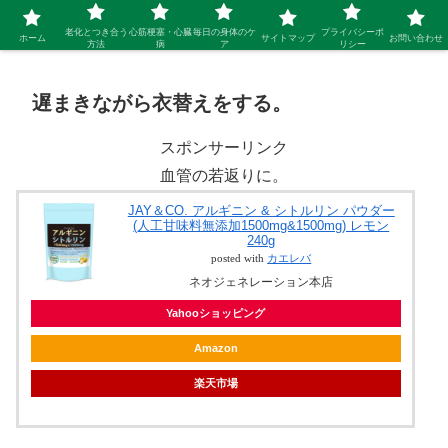
シニア 新しい人生を開拓するブログ
老化とつき合う
心筋梗塞・心臓
毎日の身体のケ
プライバシーポ
ホーム
サイトマップ
お問い合わせ
方法
病
ア
リシー
遅まきながら衣替えをする。
スポンサーリンク
血管の若返りに。
JAY＆CO. アルギニン & シトルリン パウダー
(人工甘味料無添加1500mg&1500mg) レモン
240g
posted with
カエレバ
ネオジェネレーション本店
Yahooショッピング
Amazon
楽天市場