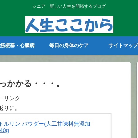
シニア 新しい人生を開拓するブログ
筋梗塞・心臓病
毎日の身体のケア
サイトマップ
っかかる・・・。
ーリンク
返りに。
 シトルリン パウダー(人工甘味料無添加
40g