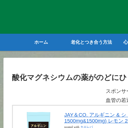
ホーム
老化とつき合う方法
心
酸化マグネシウムの薬がのどにひ
スポンサ
血管の若
JAY＆CO. アルギニン &
1500mg&1500mg) レモン 2
posted with
カエレバ