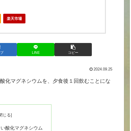
楽天市場
ブ
LINE
コピー
2024.09.25
る酸化マグネシウムを、夕食後１回飲むことにな
カい酸化マグネシウム