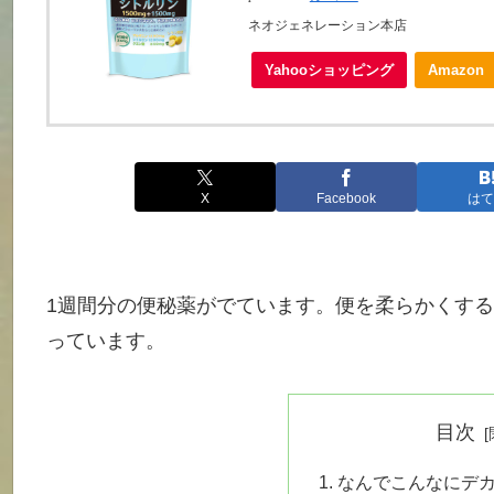
ネオジェネレーション本店
Yahooショッピング
Amazon
X
Facebook
はて
1週間分の便秘薬がでています。便を柔らかくす
っています。
目次
なんでこんなにデ