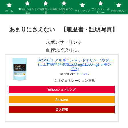
シニア 新しい人生を開拓するブログ
老化とつき合う
心筋梗塞・心臓
毎日の身体のケ
プライバシーポ
ホーム
サイトマップ
お問い合わせ
方法
病
ア
リシー
あまりにさえない 【履歴書・証明写真】
スポンサーリンク
血管の若返りに。
JAY＆CO. アルギニン & シトルリン パウダー
(人工甘味料無添加1500mg&1500mg) レモン
240g
posted with
カエレバ
ネオジェネレーション本店
Yahooショッピング
Amazon
楽天市場