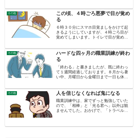
く、無茶苦茶肛門が痛くなります。手術
から１週間、いつになったら血が止まる
のでしょうか？大谷翔平さんの地区優勝
この頃、４時ごろ悪夢で目が覚め
その他
のかかったゲームを見なが...
る
６時３０分にスマホ目覚ましをかけて起
きるようにしていますが、４時ごろ目が
覚めてしまいます。トイレで目が覚める
んだと思いますが、その時、必ず悪夢を
見ています。その日あったニュースがブ
レンドされたような夢です。ここ１年ト
ハードな四ヶ月の職業訓練が終わ
その他
イレで目覚めることは無か...
る
「終わる」と書きましたが、既に終わっ
て１週間経過しております。８月から暑
い中、月曜日から金曜日まで一日も休ま
ず、なんとか通いました。通学そのもの
がリハビリ毎日、往復４ｋｍ近くをくそ
暑い中、歩いて訓練校に通いました。痔
人を信じなくなれば鬼になる
その他
の手術後や腰が痛い（正確...
職業訓練中は、家でずっと勉強していた
ので、「相棒」と「光る君へ」以外は観
ませんでした。おかげで、「トラベルナ
ース」やら、昼間にやっている昔のサス
ペンスドラマの録画がたまっています。
２０日余りで大分録画したドラマが減り
ました。火曜サスペンス ...