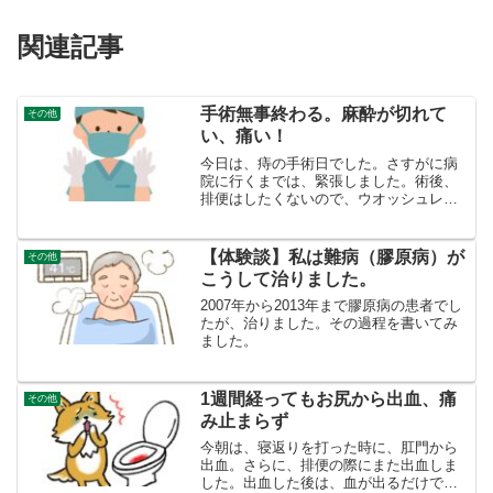
関連記事
手術無事終わる。麻酔が切れて
その他
い、痛い！
今日は、痔の手術日でした。さすがに病
院に行くまでは、緊張しました。術後、
排便はしたくないので、ウオッシュレッ
トを当ててなんとか便を出しました。手
術が始まったら、ドクターや看護師に身
をまかせるので、なるようにしかなりま
【体験談】私は難病（膠原病）が
その他
せん。術前検査の結果 喜...
こうして治りました。
2007年から2013年まで膠原病の患者でし
たが、治りました。その過程を書いてみ
ました。
1週間経ってもお尻から出血、痛
その他
み止まらず
今朝は、寝返りを打った時に、肛門から
出血。さらに、排便の際にまた出血しま
した。出血した後は、血が出るだけでな