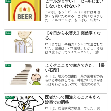
ビールがまずい！ ビ─ルじまい
日記
しないといけない？
この頃、もう缶ビール（正確には発泡
酒）を買いだめすることは無くなりまし
た。アルコールは、もっぱら、缶酎ハイ
の薄いやつ（サントリー ほろよい）で
す。しかし、昨日は遅番で暑い中、巡回
で歩き回り汗をかいたので、ひさしぶり
【今日から衣替え】突然寒くな
日記
に、帰りに３５０ｃｃの缶ビ...
る。
昨日までは、半袖のＴシャツで過ごして
いた。室温は、27℃前後。しかし、今朝
は３度下がって２４℃～２５℃。（家の
中だけの話で外は１６℃ぐらい。）たっ
たそれだけ下がっただけで、うう、寒
い。長袖のウェスタンシャツを着ること
よくぞここまで生きてきた。【長
日記
にする。しかし、寒い、お...
い石段】
今日は、地元の図書館、県の図書館のあ
らゆる本を探しても、神社のいわれがさ
っぱりわからないので、地元のの公民館
に行って聞いてみることにしました。あ
る磐座（いわくら…信仰対象となってい
る巨岩）の下に祠があり、それが何の神
医者だって間違えることもある
世の中
社なのか、そればかり気に...
診察での調整
昨日は、総合病院の検査日でした。実