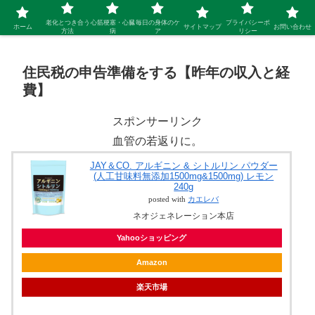
シニア 新しい人生を開拓するブログ
老化とつき合う
心筋梗塞・心臓
毎日の身体のケ
プライバシーポ
ホーム
サイトマップ
お問い合わせ
方法
病
ア
リシー
住民税の申告準備をする【昨年の収入と経
費】
スポンサーリンク
血管の若返りに。
JAY＆CO. アルギニン & シトルリン パウダー
(人工甘味料無添加1500mg&1500mg) レモン
240g
posted with
カエレバ
ネオジェネレーション本店
Yahooショッピング
Amazon
楽天市場