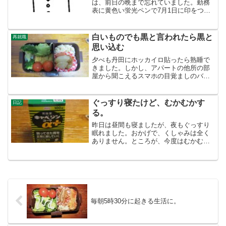
は、前日の晩まで忘れていました。勤務
表に黄色い蛍光ペンで7月1日に印をつけ
ていましたが、しばらく考えて検査日で
あることに気づきました。１ヶ月前に体
が不調で（むかむか吐き気がする）、１
白いものでも黒と言われたら黒と
再就職
ヶ月前倒しで検査を受け、...
思い込む
夕べも丹田にホッカイロ貼ったら熟睡で
きました。しかし、アパートの他所の部
屋から聞こえるスマホの目覚ましのバイ
ブレーター（上の階か）で目が覚めまし
た。今のところは、ちゃんと目覚ましで
朝起きれるということです。そういう初
ぐっすり寝たけど、むかむかす
日記
歩的なことが心配です。さ...
る。
昨日は昼間も寝ましたが、夜もぐっすり
眠れました。おかげで、くしゃみは全く
ありません。ところが、今度はむかむか
します。食欲はあるものの、気分は悪い
です。くしゃみといい、むかむか─たぶん
胃か十二指腸の方とか、急に暑くなった
疲労かなあとシロウト判...
毎朝5時30分に起きる生活に。