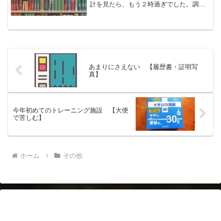
計を見たら、もう２時過ぎでした。調べ
ものも、計画性がないとダメですね。あ
れこれ疑問の領域が広がっていくときり
がありません。ブログの記事を完成でき
るだけの資料は集めたのに...
あまりにさえない 【履歴書・証明写
真】
今年初めてのトレーニング施設 【大便
で苦しむ】
ホーム
その他