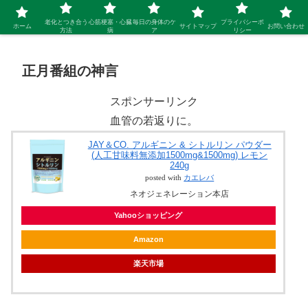
シニア 新しい人生を開拓するブログ
老化とつき合う
心筋梗塞・心臓
毎日の身体のケ
プライバシーポ
ホーム
サイトマップ
お問い合わせ
方法
病
ア
リシー
正月番組の神言
スポンサーリンク
血管の若返りに。
JAY＆CO. アルギニン & シトルリン パウダー
(人工甘味料無添加1500mg&1500mg) レモン
240g
posted with
カエレバ
ネオジェネレーション本店
Yahooショッピング
Amazon
楽天市場