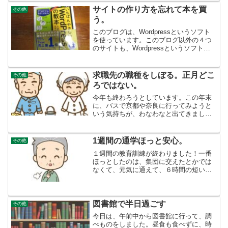
慣れてきたのかもしれません。）しか
サイトの作り方を忘れて本を買
その他
し、充実した休日を過ごして...
う。
このブログは、Wordpressというソフト
を使っています。このブログ以外の４つ
のサイトも、Wordpressというソフトに
切り替えようという作業をしているので
すが、初期設定の仕方をすっかり忘れて
いました。一番最初は、県立図書館で
求職先の職種をしぼる。正月どこ
その他
Wordp...
ろではない。
今年も終わろうとしています。この年末
に、バスで京都や奈良に行ってみようと
いう気持ちが、わなわなと出てきまし
た。もうちょっとで、高速バスやホテル
をもう少しの所で、ネットで予約しそう
になりました。ぐっとこらえて、「今は
1週間の通学ほっと安心。
その他
そういうときではない。仕事...
１週間の教育訓練が終わりました！一番
ほっとしたのは、集団に交えたとかでは
なくて、元気に通えて、６時間の短い授
業ですが、体調が悪くならず、毎日通え
たという体力面の安心感です。バスを使
うことなく徒歩で通学片道２ｋｍを超え
ませんが、だいたいそれぐ...
図書館で半日過ごす
その他
今日は、午前中から図書館に行って、調
べものをしました。昼食も食べずに、時