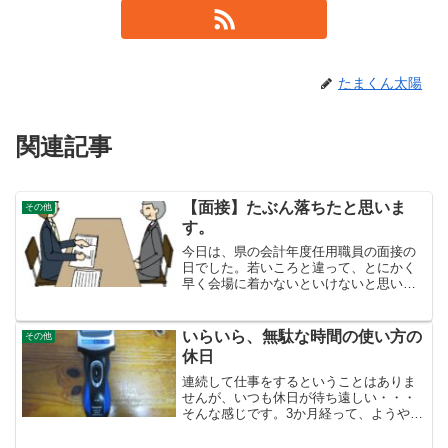
たまくん太陽
関連記事
【面接】たぶん落ちたと思いま
その他
す。
今日は、県の会計年度任用職員の面接の
日でした。若いころと違って、とにかく
早く会場に着かないといけないと思いま
す。４０分前には会場に入りました。心
臓ドキドキです。会場のロビーに血圧計
がありましたので、待っている間測りま
いらいら、無駄な時間の使い方の
その他
したが、血圧は正常１２３...
休日
連続して仕事をするということはありま
せんが、いつも休日が待ち遠しい・・・
そんな感じです。3か月経って、ようや
く、休日にずっと寝ているという状況か
ら脱しました。（不思議に体が変わって