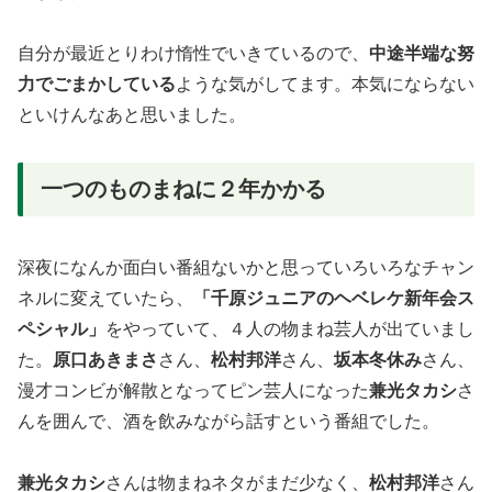
自分が最近とりわけ惰性でいきているので、
中途半端な努
力でごまかしている
ような気がしてます。本気にならない
といけんなあと思いました。
一つのものまねに２年かかる
深夜になんか面白い番組ないかと思っていろいろなチャン
ネルに変えていたら、
「千原ジュニアのヘベレケ新年会ス
ペシャル」
をやっていて、４人の物まね芸人が出ていまし
た。
原口あきまさ
さん、
松村邦洋
さん、
坂本冬休み
さん、
漫才コンビが解散となってピン芸人になった
兼光タカシ
さ
んを囲んで、酒を飲みながら話すという番組でした。
兼光タカシ
さんは物まねネタがまだ少なく、
松村邦洋
さん