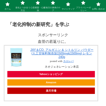
シニア 新しい人生を開拓するブログ
老化とつき合う
心筋梗塞・心臓
毎日の身体のケ
プライバシーポ
ホーム
サイトマップ
お問い合わせ
方法
病
ア
リシー
「老化抑制の新研究」を学ぶ
スポンサーリンク
血管の若返りに。
JAY＆CO. アルギニン & シトルリン パウダー
(人工甘味料無添加1500mg&1500mg) レモン
240g
posted with
カエレバ
ネオジェネレーション本店
Yahooショッピング
Amazon
楽天市場