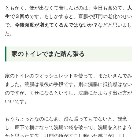
ともかく、便が出なくて苦しんだのは、今日も含めて、
人
生で３回め
です。もしかすると、直腸や肛門の老化のせい
で、
今後頻度が増えてくるんではないか？
などと思いまし
た。
家のトイレでまた踏ん張る
家のトイレのウオッシュレットを使って、またいきんでみ
ました。浣腸は最後の手段です。別に浣腸に抵抗感はない
のですが、くせになるというし、浣腸にたよらず出た方が
いいです。
もうちょっとなのになあ。踏ん張ってもでないと、観念
し、廊下で横になって浣腸の袋を破って、浣腸を入れよう
かと思った矢先、肛門の所がすこし動いた感じがしまし