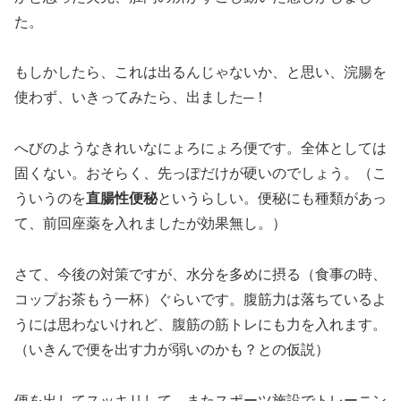
た。
もしかしたら、これは出るんじゃないか、と思い、浣腸を
使わず、いきってみたら、出ました─！
へびのようなきれいなにょろにょろ便です。全体としては
固くない。おそらく、先っぽだけが硬いのでしょう。（こ
ういうのを
直腸性便秘
というらしい。便秘にも種類があっ
て、前回座薬を入れましたが効果無し。）
さて、今後の対策ですが、水分を多めに摂る（食事の時、
コップお茶もう一杯）ぐらいです。腹筋力は落ちているよ
うには思わないけれど、腹筋の筋トレにも力を入れます。
（いきんで便を出す力が弱いのかも？との仮説）
便を出してスッキリして、またスポーツ施設でトレーニン