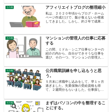
チをあれこれするものの、全く効果なし
です。コンサートの疲れか...
アフィリエイトブログの整理縮小
その他
私は、２０２０年頃からブログ・ホーム
ページ作成だけで、飯が食えないか模索
してきました。しかし、約２年で成果も
ほとんど出ず、古巣の職場にパートとし
て舞い戻ってしまいました。収入は安定
しつつも、ブログはほそぼそと続けてき
ました。しかし、もう昔み...
マンションの管理人の仕事に応募
その他
する
この間、ミドル・シニア仕事センターの
紹介の内から、自分ができそうな仕事を
選び、その一つ、マンションの管理人の
仕事はどうかと考えました。事務的な仕
事は多数あるけれど、実際は年齢で落と
されるいまは、経理事務などの資格がと
公共職業訓練を申し込もうと思
その他
れる訓練校に通っています...
う。
５月末に求職申し込みをして、早１ヶ月
過ぎました。失業保険の受給資格も得
て、２週間分もらいました。仕事探しし
ながら、なんとか生活ができるのです。
ありがたい。６５歳に加えて、求職のリ
スクは主に２つ６５歳なので再就職が難
まずはパソコンの中を整理するこ
その他
しいということに加えて、自...
とにする。