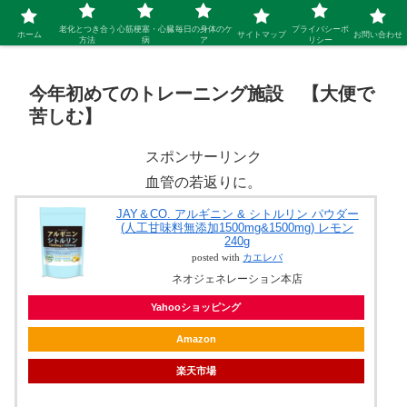
シニア 新しい人生を開拓するブログ
老化とつき合う
心筋梗塞・心臓
毎日の身体のケ
プライバシーポ
ホーム
サイトマップ
お問い合わせ
方法
病
ア
リシー
今年初めてのトレーニング施設 【大便で
苦しむ】
スポンサーリンク
血管の若返りに。
JAY＆CO. アルギニン & シトルリン パウダー
(人工甘味料無添加1500mg&1500mg) レモン
240g
posted with
カエレバ
ネオジェネレーション本店
Yahooショッピング
Amazon
楽天市場