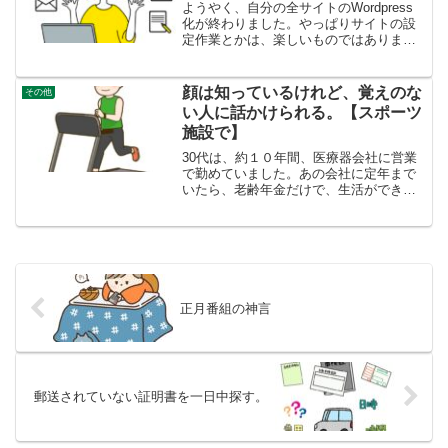
ようやく、自分の全サイトのWordpress
化が終わりました。やっぱりサイトの設
定作業とかは、楽しいものではありませ
ん。それに、この前本屋で買った本は役
に立たなかったです。結局は、ネットの
情報を探し出して、設定できました。さ
顔は知っているけれど、覚えのな
その他
て、Wordpr...
い人に話かけられる。【スポーツ
施設で】
30代は、約１０年間、医療器会社に営業
で勤めていました。あの会社に定年まで
いたら、老齢年金だけで、生活ができた
に違いないなどと、思うこともありま
す。しかし、自分の選んだ人生の選択だ
から、仕方ない。どこかで会った人だか
思い出せないスポーツ施設...
正月番組の神言
郵送されていない証明書を一日中探す。