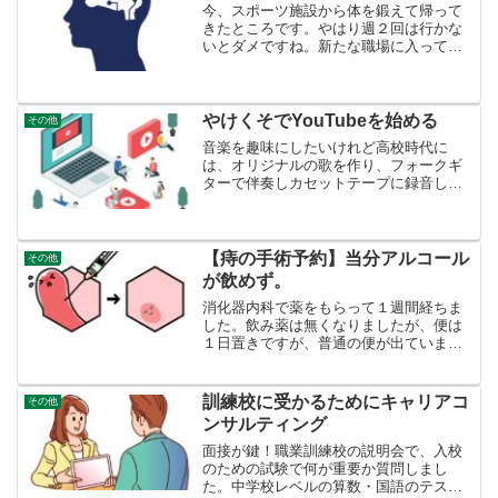
今、スポーツ施設から体を鍛えて帰って
きたところです。やはり週２回は行かな
いとダメですね。新たな職場に入って約
５ヶ月、ようやく「体が」慣れたところ
でしょうか。スナックのママさんが、
「半年たって慣れるかどうか」と言って
いましたが、当たっています...
やけくそでYouTubeを始める
その他
音楽を趣味にしたいけれど高校時代に
は、オリジナルの歌を作り、フォークギ
ターで伴奏しカセットテープに録音して
遊んでいました。そのテープを友達に貸
して聞いてもらっていました。そのうち
中学校時代の友達から詞を提供され、曲
を作ってくれと頼まれました...
【痔の手術予約】当分アルコール
その他
が飲めず。
消化器内科で薬をもらって１週間経ちま
した。飲み薬は無くなりましたが、便は
１日置きですが、普通の便が出ていま
す。大きな外痔はやはり、薬を塗っても
全く小さくなっていません。手術は可能
か、次病院で相談するんでした。消化器
訓練校に受かるためにキャリアコ
その他
内科では、痔の手術はしない...
ンサルティング
面接が鍵！職業訓練校の説明会で、入校
のための試験で何が重要か質問しまし
た。中学校レベルの算数・国語のテスト