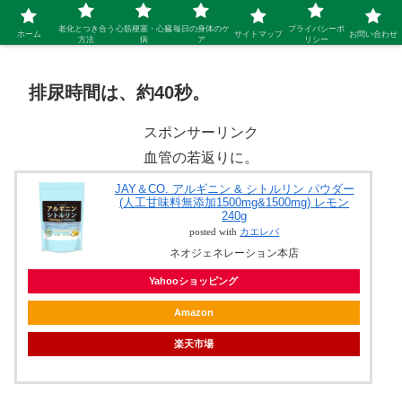
シニア 新しい人生を開拓するブログ
老化とつき合う
心筋梗塞・心臓
毎日の身体のケ
プライバシーポ
ホーム
サイトマップ
お問い合わせ
方法
病
ア
リシー
排尿時間は、約40秒。
スポンサーリンク
血管の若返りに。
JAY＆CO. アルギニン & シトルリン パウダー
(人工甘味料無添加1500mg&1500mg) レモン
240g
posted with
カエレバ
ネオジェネレーション本店
Yahooショッピング
Amazon
楽天市場