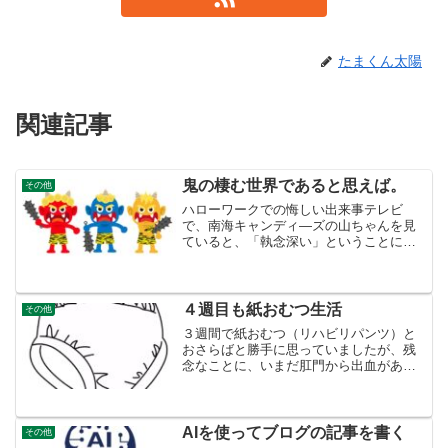
たまくん太陽
関連記事
鬼の棲む世界であると思えば。
その他
ハローワークでの悔しい出来事テレビ
で、南海キャンディ―ズの山ちゃんを見
ていると、「執念深い」ということに関
してだけですが、似ているものを感じま
す。くやしいことは、嫌な思い出として
流されるわけでもなく、いつま─でも覚え
ています。4年前の失業し...
４週目も紙おむつ生活
その他
３週間で紙おむつ（リハビリパンツ）と
おさらばと勝手に思っていましたが、残
念なことに、いまだ肛門から出血があ
り、４週目も紙おむつをはくことになり
ます。もう出血はないと思った矢先金曜
日の朝は出血が無かったので安心しまし
た。１ヶ月までにいかないと...
AIを使ってブログの記事を書く
その他