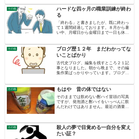
せん。胃カメラは初めての病院いままで
胃カメラをやっていた病院は、人気の病
ハードな四ヶ月の職業訓練が終わ
その他
院で、すぐ予約が取れませ...
る
「終わる」と書きましたが、既に終わっ
て１週間経過しております。８月から暑
い中、月曜日から金曜日まで一日も休ま
ず、なんとか通いました。通学そのもの
がリハビリ毎日、往復４ｋｍ近くをくそ
暑い中、歩いて訓練校に通いました。痔
ブログ歴１２年 まだわかってな
その他
の手術後や腰が痛い（正確...
いことばかり
古代史ブログ、編集を残すところ２１記
事となりました。朝から晩まで、その編
集作業ばっかりやっています。ブログの
ソフトが違うとああも違うのかと、がっ
くりきています。いわゆる表の類が壊れ
て、作り直したり大変な作業です。そも
もはや 昔の体ではない
その他
そもブログの見出しのつけ...
そのままでは飲めない酎ハイ冒頭の写真
ですが、発泡酒と酎ハイをいっぺんに飲
んだわけではありません。最近の酒量で
すが、発泡酒３５０ｃｃの缶 1本ほどで
す。別段「金麦」が好きなわけではあり
ません。スーパーに半額のシールが貼っ
てあったので、５００ｃ...
殺人の夢で目覚める━自分を変え
その他
たい証？