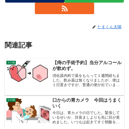
たまくん太陽
関連記事
【痔の手術予約】当分アルコール
その他
が飲めず。
消化器内科で薬をもらって１週間経ちま
した。飲み薬は無くなりましたが、便は
１日置きですが、普通の便が出ていま
す。大きな外痔はやはり、薬を塗っても
全く小さくなっていません。手術は可能
か、次病院で相談するんでした。消化器
口からの胃カメラ 今回はうまく
その他
内科では、痔の手術はしない...
いく
今日は、胃カメラの日でした。緊張して
いるせいか、目覚ましよりも先に目が覚
めました。いつもは起きてすぐ朝飯を食
べ薬を飲むのですが、今日は何も飲みま