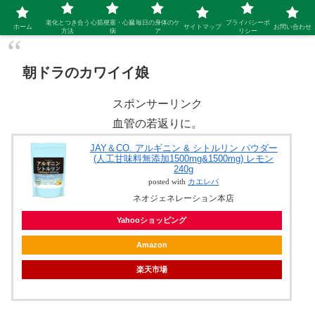
シニア 新しい人生を開拓するブログ
老化とつき合う
心筋梗塞・心臓
毎日の身体のケ
プライバシーポ
ホーム
サイトマップ
お問い合わせ
方法
病
ア
リシー
朝ドラのカワイイ娘
スポンサーリンク
血管の若返りに。
JAY＆CO. アルギニン & シトルリン パウダー
(人工甘味料無添加1500mg&1500mg) レモン
240g
posted with
カエレバ
ネオジェネレーション本店
Yahooショッピング
Amazon
楽天市場