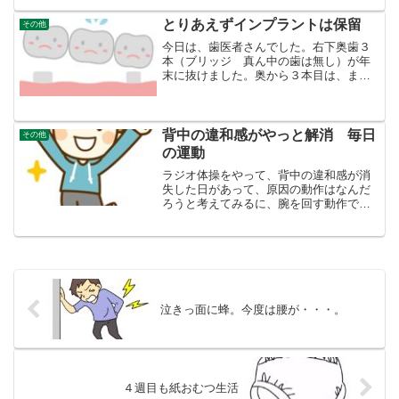
て、この前の土日、湖岸で花火大会があ
りました。正直なところ、花火...
とりあえずインプラントは保留
その他
今日は、歯医者さんでした。右下奥歯３
本（ブリッジ 真ん中の歯は無し）が年
末に抜けました。奥から３本目は、まだ
根っこが残っているので、かぶせ歯をす
ることになり、今日取り付けられまし
た。しかし、一番奥の歯（下の図の一番
左）は、抜歯されたのでかぶ...
背中の違和感がやっと解消 毎日
その他
の運動
ラジオ体操をやって、背中の違和感が消
失した日があって、原因の動作はなんだ
ろうと考えてみるに、腕を回す動作では
ないかと思いました。両腕を前で回す体
操で、不安感が解消。 ラジオ体操に、
たとえば、深呼吸のような、両腕を上ま
で上げて、両側に回して腰...
泣きっ面に蜂。今度は腰が・・・。
４週目も紙おむつ生活