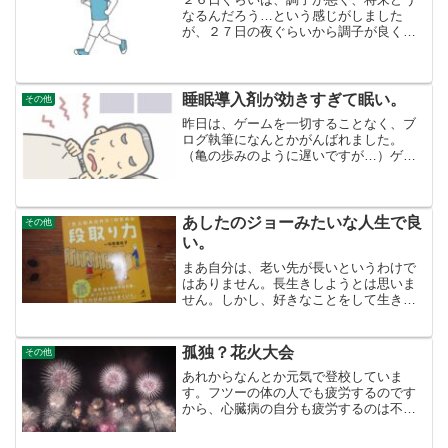
なるんだろう…という感じがしました
が、２７日の夜ぐらいから調子が良くな
ってきました。３日連続で、朝のウォー
キングに行けています。（２０ｍだけジ
ョギングしていますが）エアコンの設定
温度を変えてみた。なにか変...
睡眠導入剤が効きすぎて眠い。
その他
昨日は、ゲームを一切することなく、ブ
ログ執筆になんとかがんばれました。
（亀の歩みのように遅いですが…）ゲー
ムやブログ執筆で寝るのが２時とかずん
ずん遅くなっていましたので、朝方に切
り替えるために家にあった睡眠導入剤を
夜の１０時過ぎに飲みました...
あしたのジョーみたいな人生で良
その他
い。
まあ自分は、老い先が長いというわけで
はありません。長生きしようとは思いま
せん。しかし、好きなことをして生きる
ためにも、とりあえずのところの計画を
作り、前に進んでいかないとなと、思う
ところです。あしたのジョーみたいに、
孤独？花火大会
その他
太く短い人生でいいです。...
あれからなんとか元気で登校していま
す。フツーの体の人でも疲労するのです
から、心臓病の自分も疲労するのは不思
議はないと思われます。問題は耐えて登
校し続けることができるかどうか。さ