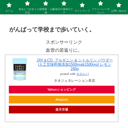
シニア 新しい人生を開拓するブログ
老化とつき合う
心筋梗塞・心臓
毎日の身体のケ
プライバシーポ
ホーム
サイトマップ
お問い合わせ
方法
病
ア
リシー
がんばって学校まで歩いていく。
スポンサーリンク
血管の若返りに。
JAY＆CO. アルギニン & シトルリン パウダー
(人工甘味料無添加1500mg&1500mg) レモン
240g
posted with
カエレバ
ネオジェネレーション本店
Yahooショッピング
Amazon
楽天市場