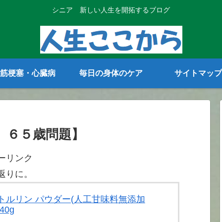
シニア 新しい人生を開拓するブログ
筋梗塞・心臓病
毎日の身体のケア
サイトマップ
 ６５歳問題】
ーリンク
返りに。
 シトルリン パウダー(人工甘味料無添加
40g