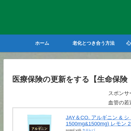
ホーム
老化とつき合う方法
心
医療保険の更新をする【生命保険
スポンサ
血管の若
JAY＆CO. アルギニン &
1500mg&1500mg) レモン 2
posted with
カエレバ