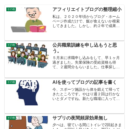
アフィリエイトブログの整理縮小
その他
私は、２０２０年頃からブログ・ホーム
ページ作成だけで、飯が食えないか模索
してきました。しかし、約２年で成果も
ほとんど出ず、古巣の職場にパートとし
て舞い戻ってしまいました。収入は安定
しつつも、ブログはほそぼそと続けてき
ました。しかし、もう昔み...
公共職業訓練を申し込もうと思
その他
う。
５月末に求職申し込みをして、早１ヶ月
過ぎました。失業保険の受給資格も得
て、２週間分もらいました。仕事探しし
ながら、なんとか生活ができるのです。
ありがたい。６５歳に加えて、求職のリ
スクは主に２つ６５歳なので再就職が難
AIを使ってブログの記事を書く
その他
しいということに加えて、自...
今、スポーツ施設から体を鍛えて帰って
きたところです。やはり週２回は行かな
いとダメですね。新たな職場に入って約
５ヶ月、ようやく「体が」慣れたところ
でしょうか。スナックのママさんが、
「半年たって慣れるかどうか」と言って
いましたが、当たっています...
サプリの夜間頻尿効果無し
その他
夕べは、寝ている間にトイレで2回起きま