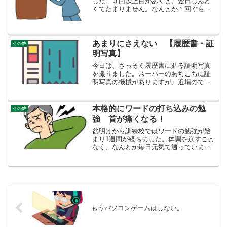
した。３回以上目があくと、翌日しんど
くてたまりません。なんとか１回ぐらい
で、収まってくれればとは思います。ビ
ールを飲んでも飲まなくてもいっしょ夜
間頻尿が多いので、ビール、２５０ｃｃ
の缶１ヶですが、それも...
あまりにさえない 【履歴書・証
その他
明写真】
今日は、さっそく履歴書に貼る証明写真
を撮りました。スーパーのあちこちに証
明写真の機械がありますが、近場のでき
るだけ安い機械を選びました。スーツに
ネクタイをして、勇んでいきました。若
い人たちは、ほとんどダークスーツのよ
本格的にワードの打ち込みの勉
その他
うですが、自分らの時代は...
強 首が痛くなる！
盆明けから訓練校ではワードの勉強が始
まり1週間が経ちました。体調を崩すこと
なく、なんとか毎日元気で通っていま
す。今まで知らんかったワードの正しい
使い方私はワードは人に習うことなく、
約20年間、独学でワードの文書を作成し
ていました。独学といえ...
もうパソコンゲームはしない。