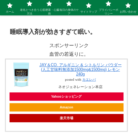
シニア 新しい人生を開拓するブログ
老化とつき合う
心筋梗塞・心臓
毎日の身体のケ
プライバシーポ
ホーム
サイトマップ
お問い合わせ
方法
病
ア
リシー
睡眠導入剤が効きすぎて眠い。
スポンサーリンク
血管の若返りに。
JAY＆CO. アルギニン & シトルリン パウダー
(人工甘味料無添加1500mg&1500mg) レモン
240g
posted with
カエレバ
ネオジェネレーション本店
Yahooショッピング
Amazon
楽天市場