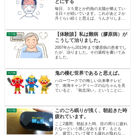
とにする
毎日、３５度とか灼熱の太陽が燃えてい
る日々が続いています。これがあと２か
月ぐらい続くと思えば、うんざりしま
す。私は、このごろ散歩の（スーパーへ
行くとき）時以外は、ほとんどクーラー
の中でいます。テレビの熱中症搬送ニュ
【体験談】私は難病（膠原病）が
その他
ースを見聞きする度に、外出...
こうして治りました。
2007年から2013年まで膠原病の患者でし
たが、治りました。その過程を書いてみ
ました。
鬼の棲む世界であると思えば。
その他
ハローワークでの悔しい出来事テレビ
で、南海キャンディ―ズの山ちゃんを見
ていると、「執念深い」ということに関
してだけですが、似ているものを感じま
す。くやしいことは、嫌な思い出として
流されるわけでもなく、いつま─でも覚え
ています。4年前の失業し...
このごろ眠りが浅く、朝起きた時
その他
疲れています。
ここ2週間、朝起きた時、目の周りに疲れ
たな―という感じがあります。もとも
と、疲労していて寝ても疲れが取れない