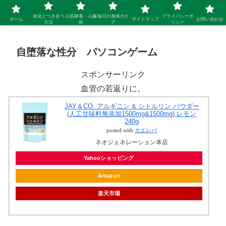
シニア 新しい人生を開拓するブログ
老化とつき合う
心筋梗塞・心臓
毎日の身体のケ
プライバシーポ
ホーム
サイトマップ
お問い合わせ
方法
病
ア
リシー
自堕落な性分 パソコンゲーム
スポンサーリンク
血管の若返りに。
JAY＆CO. アルギニン & シトルリン パウダー
(人工甘味料無添加1500mg&1500mg) レモン
240g
posted with
カエレバ
ネオジェネレーション本店
Yahooショッピング
Amazon
楽天市場