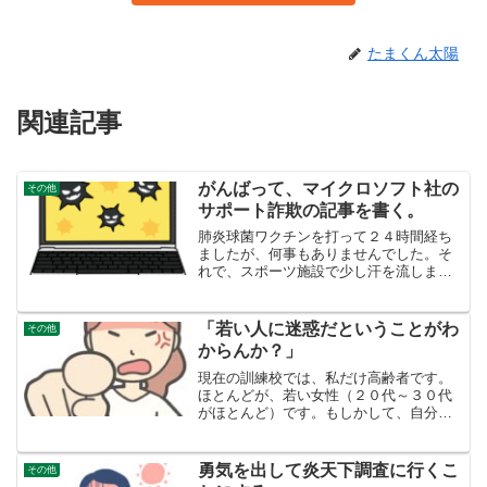
たまくん太陽
関連記事
がんばって、マイクロソフト社の
その他
サポート詐欺の記事を書く。
肺炎球菌ワクチンを打って２４時間経ち
ましたが、何事もありませんでした。そ
れで、スポーツ施設で少し汗を流しまし
た。運動を終えて、自動車に戻ったら、
車内は３６℃ありました。びっくり。こ
れから夏日が続くので、散歩も朝早く行
「若い人に迷惑だということがわ
その他
くしかありません。夕方も...
からんか？」
現在の訓練校では、私だけ高齢者です。
ほとんどが、若い女性（２０代～３０代
がほとんど）です。もしかして、自分の
存在そのものが「迷惑」ではないか。冒
頭の台詞が頭の中でリフレインしていま
す。ハローワークで言われた言葉冒頭の
勇気を出して炎天下調査に行くこ
その他
言葉は、私が６１歳の時、...