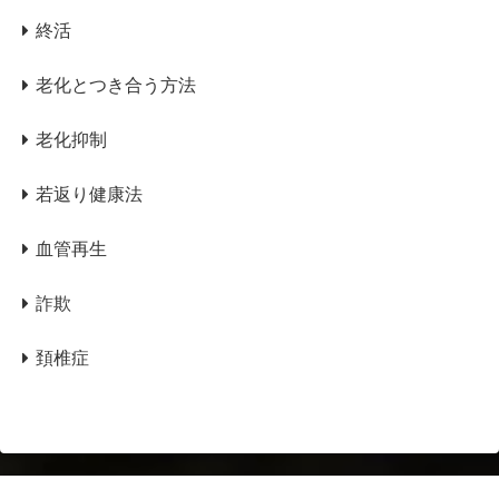
終活
老化とつき合う方法
老化抑制
若返り健康法
血管再生
詐欺
頚椎症