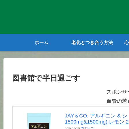
ホーム
老化とつき合う方法
心
図書館で半日過ごす
スポンサ
血管の若
JAY＆CO. アルギニン &
1500mg&1500mg) レモン 2
posted with
カエレバ