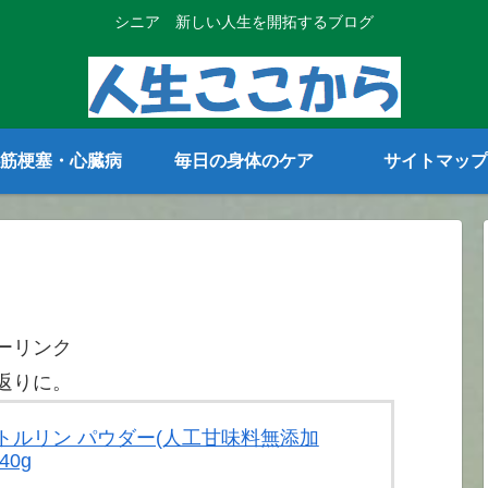
シニア 新しい人生を開拓するブログ
筋梗塞・心臓病
毎日の身体のケア
サイトマップ
ーリンク
返りに。
 シトルリン パウダー(人工甘味料無添加
40g