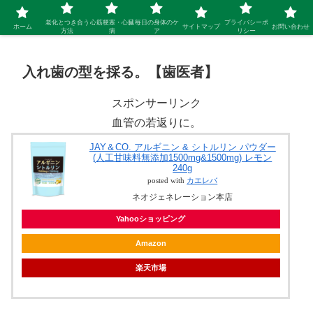
シニア 新しい人生を開拓するブログ
老化とつき合う
心筋梗塞・心臓
毎日の身体のケ
プライバシーポ
ホーム
サイトマップ
お問い合わせ
方法
病
ア
リシー
入れ歯の型を採る。【歯医者】
スポンサーリンク
血管の若返りに。
JAY＆CO. アルギニン & シトルリン パウダー
(人工甘味料無添加1500mg&1500mg) レモン
240g
posted with
カエレバ
ネオジェネレーション本店
Yahooショッピング
Amazon
楽天市場