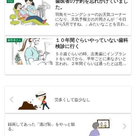
夜になると、雷がピタリと止...
歯医者の予約を忘れかけていまし
日記
た。
羽鳥モーニングショーのお天気コーナー
になり、天気予報士の片岡さんが「今日
から5月ですね。」みたいなことを言われ
て、ハッとしました。5月になったことに
気づいていなかったのです。今日は、午
前中歯医者さんの予約が入っているので
１０年間ぐらいやっていない歯科
歯医者さん
した。なんとか間に合...
検診に行く
５０歳ぐらいの時、左奥歯にインプラン
トをいれてから、半年ごとに来なさいと
言われ、２年間ぐらいは通ったとは思い
ますが、問題なしが続いたので、それっ
きり、歯医者さんには行かなくなりまし
た。しかし、昨年の年末、右下の奥歯３
本がボコッと抜けたので、...
労多くして益少なし
録画してあった「逃げ恥」をやっと観
る。