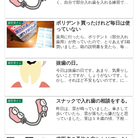
く、自分で部分入れ歯を入れる練習で
す。難しいなあということもあります
が、いいかげんに入れたら、金属のバネ
で自分の歯を傷つけそうです。ていねい
に入れること、きちんと三食後に...
ポリデント買ったけれど毎日は使
歯医者さん
っていない
薬局に行ったら、ポリデント（部分入れ
歯用）が売っていたので、とりあえず1箱
買いました。箱の説明書を見たら、毎日
１回５分漬けておくようにと書いてあり
ましたが、ケチなんかもしれないです
が、週２回しか漬けていません。そもそ
抜歯の日。
歯医者さん
も歯医者で勧められていな...
今日は抜歯の日です。あまり、気乗りし
ないことですが、しょうがないです。し
かし、それほど不安もないのです。にほ
んブログ村抜歯の手順上のイラストのよ
うに、自分の場合、歯が形をなしていま
せん。表面に顔を出しているのはほとん
どありません。歯茎の下に...
スナックで入れ歯の相談をする。
歯医者さん
昨日は、雷が鳴っていました。傘さして
歩いていたら、雷が落ちたら嫌だなと思
っていました。実は１８歳の頃、下校
時、山を自転車で走っていたら、雷が１
０ｍぐらいの前の木に落ちました。その
時、生命の危機を感じました。しかし、