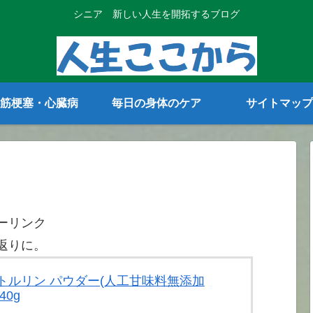
シニア 新しい人生を開拓するブログ
筋梗塞・心臓病
毎日の身体のケア
サイトマップ
ーリンク
返りに。
 シトルリン パウダー(人工甘味料無添加
40g