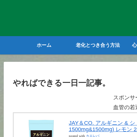
ホーム
老化とつき合う方法
心
やればできる一日一記事。
スポンサ
血管の若
JAY＆CO. アルギニン &
1500mg&1500mg) レモン 2
posted with
カエレバ