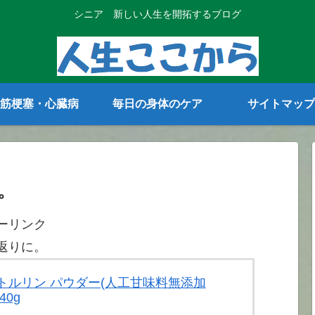
シニア 新しい人生を開拓するブログ
筋梗塞・心臓病
毎日の身体のケア
サイトマップ
。
ーリンク
返りに。
 シトルリン パウダー(人工甘味料無添加
40g