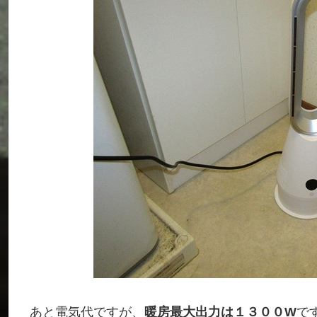
あと電気代ですが、
暖房最大出力は１３００W
で