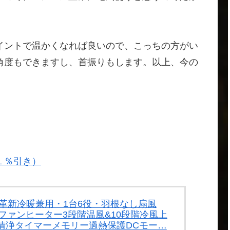
イントで温かくなれば良いので、こっちの方がい
角度もできますし、首振りもします。以上、今の
４１％引き）
5革新冷暖兼用・1台6役・羽根なし扇風
ファンヒーター3段階温風&10段階冷風上
清浄タイマーメモリー過熱保護DCモー…