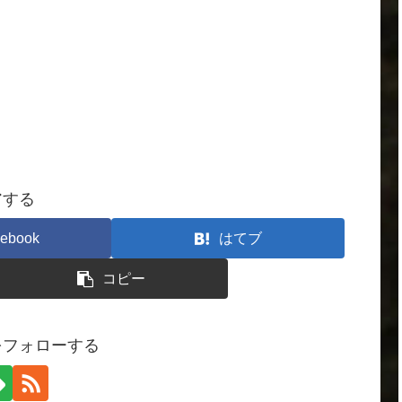
アする
ebook
はてブ
コピー
をフォローする