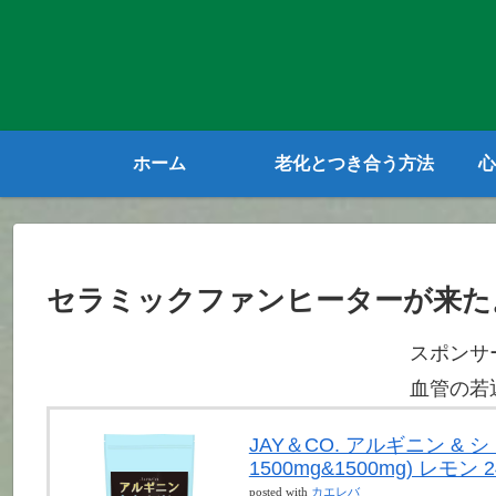
ホーム
老化とつき合う方法
心
セラミックファンヒーターが来た
スポンサ
血管の若
JAY＆CO. アルギニン &
1500mg&1500mg) レモン 2
posted with
カエレバ