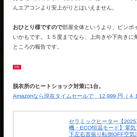
んエアコンより安上がりとはいえません。
おひとり様ですので
部屋全体というより、ピンポ
いかもです。１５度までなら、上向きや下向きに
ところの報告です。
PR
脱衣所のヒートショック対策に1台。
Amazonなら現在タイムセールで 12,999 円（
セラミックヒーター【202
機・ECO恒温モード】電気
下左右首振り転倒OFF空気