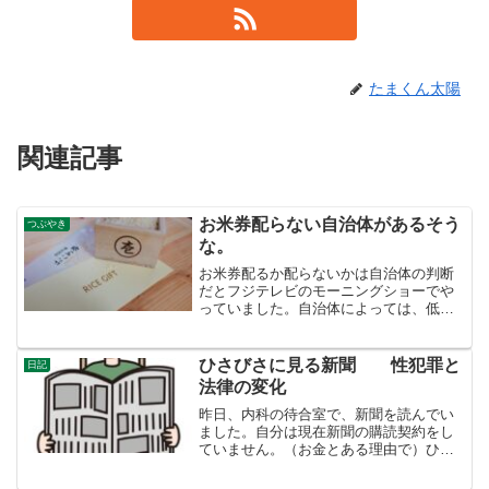
たまくん太陽
関連記事
お米券配らない自治体があるそう
つぶやき
な。
お米券配るか配らないかは自治体の判断
だとフジテレビのモーニングショーでや
っていました。自治体によっては、低所
得者の現金給付を検討しているらしい。
自分としては、お米券よりは、現金給付
がイイです。谷原さんがが言っていまし
ひさびさに見る新聞 性犯罪と
日記
た。国民が現金給付するよ...
法律の変化
昨日、内科の待合室で、新聞を読んでい
ました。自分は現在新聞の購読契約をし
ていません。（お金とある理由で）ひさ
しぶりに見た新聞は、新鮮でかつ、情報
量の多さに驚かされます。旧安倍派元会