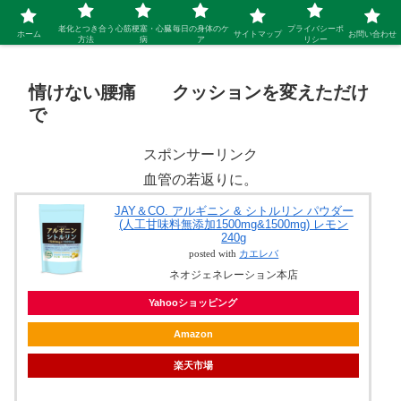
シニア 新しい人生を開拓するブログ
老化とつき合う
心筋梗塞・心臓
毎日の身体のケ
プライバシーポ
ホーム
サイトマップ
お問い合わせ
方法
病
ア
リシー
情けない腰痛 クッションを変えただけ
で
スポンサーリンク
血管の若返りに。
JAY＆CO. アルギニン & シトルリン パウダー
(人工甘味料無添加1500mg&1500mg) レモン
240g
posted with
カエレバ
ネオジェネレーション本店
Yahooショッピング
Amazon
楽天市場