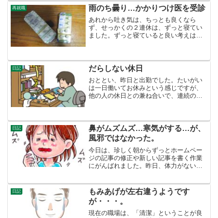
計責任者の参考人招致決議のトップ記事
雨のち曇り…かかりつけ医を受診
再就職
新聞の編集者が事の重要度...
あれから吐き気は、ちっとも良くなら
ず、せっかくの２連休は、ずっと寝てい
ました。ずっと寝ていると良い考えは浮
かびません。こんなに衰弱（？）してい
るのなら、もう働けない、もうい今の職
場をおさらばした方がいいのでは？と思
うようになりました。でも、...
だらしない休日
日記
おととい、昨日と出勤でした。たいがい
は一日働いてお休みという感じですが、
他の人の休日との兼ね合いで、連続の日
となりました。ある意味、連続の出勤で
もそれほど疲労しなくなったということ
です。さて、今日は休日でしたが、何も
する気になりません。片付...
鼻がムズムズ…寒気がする…が、
日記
風邪ではなかった。
今日は、珍しく朝からずっとホームペー
ジの記事の修正や新しい記事を書く作業
にがんばれました。昨日、体力がないの
にガッカリしました。こりゃあなんとし
てでも、ホームページで飯がちょっとで
も飯が食えるようにと、がんばる気持ち
もみあげが左右違うようです
日記
になれたことです。いずれ...
が・・・。
現在の職場は、「清潔」ということが良