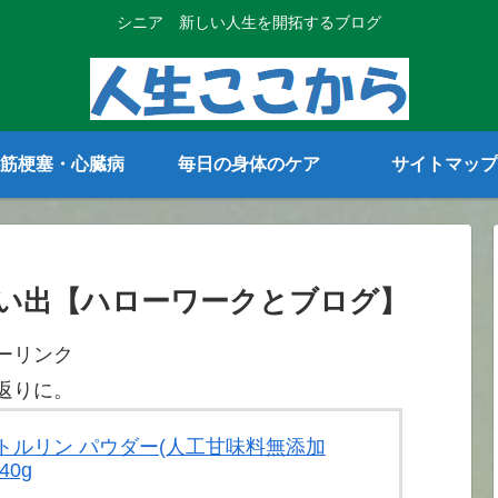
シニア 新しい人生を開拓するブログ
筋梗塞・心臓病
毎日の身体のケア
サイトマップ
い出【ハローワークとブログ】
ーリンク
返りに。
 シトルリン パウダー(人工甘味料無添加
40g