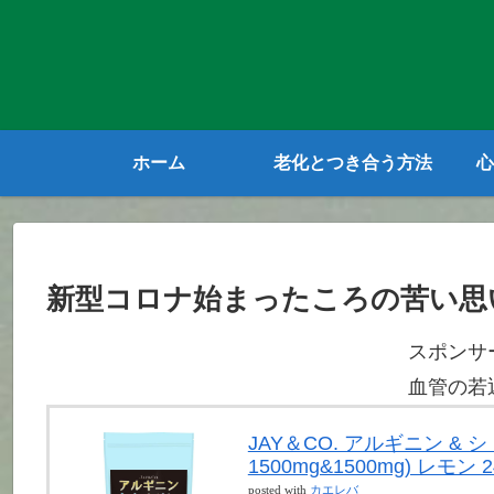
ホーム
老化とつき合う方法
心
新型コロナ始まったころの苦い思
スポンサ
血管の若
JAY＆CO. アルギニン &
1500mg&1500mg) レモン 2
posted with
カエレバ