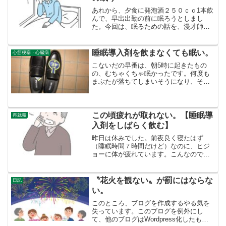
あれから、夕食に発泡酒２５０ｃｃ1本飲
んで、早出出勤の前に眠ろうとしまし
た。今回は、眠るための話を、漫才師ド
ンデコルテの「街頭演説」を流しながら
横になりましたが、いっこうに眠くなり
ません。なるどころか、過去のみじめな
睡眠導入剤を飲まなくても眠い。
心筋梗塞・心臓病
人生の失敗がこれでもかと...
こないだの早番は、朝5時に起きたもの
の、むちゃくちゃ眠かったです。何度も
まぶたが落ちてしまいそうになり、その
都度顔を洗いました。職場に着いても、
顔を洗い、モンスターエナジーを飲み、
なんとか一日の仕事を終えました。睡眠
導入剤の影響もあると思い...
この頃疲れが取れない。【睡眠導
再就職
入剤をしばらく飲む】
昨日は休みでした。前夜良く寝たはず
（睡眠時間７時間だけど）なのに、ヒジ
ョーに体が疲れています。こんなので勤
務できるんだろうか・・・先行き不安で
す。体も背中というか微妙に痛く、心臓
が良からぬ状態ではないか？と健康不安
〝花火を観ない〟が罰にはならな
日記
も増大していきます。座って...
い。
このところ、ブログを作成するやる気を
失っています。このブログを例外にし
て、他のブログはWordpress化したもの