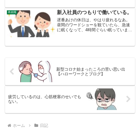
の、それ以降何も進行していません。じ
ゃあ、何をしているのかと言えば、パソ
コンゲームに逃避しています。ゲームも
新入社員のつもりで働いている。
再就職
時間を決めて楽しめ...
遅番あけの休日は、やはり疲れるなあ。
昼間のワードショーを観ていたら、急速
に眠くなって、4時間ぐらい眠っていまし
た。このままだと休んでいただけの一日
になるから、なんとかがんばってスポー
ツ施設に行き、体を鍛えました。いつも
の定脈拍で自転車をこい...
新型コロナ始まったころの苦い思い出
【ハローワークとブログ】
疲労しているのは、心筋梗塞のせいでも
ない。
ホーム
日記