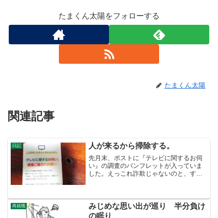
たまくん太陽をフォローする
たまくん太陽
関連記事
人が来るから掃除する。
日記
先月末、ポストに『テレビに関するお伺
い』の調査のパンフレットが入っていま
した。えっこれ詐欺じゃないのと、すぐ
思ってしまいました。拒否できるとは思
いますが、なぜか自分は、世論調査と
か、なんとか調査には協力的です。この
頃、詐欺との識別がつかなく...
みじめな思い出が巡り 半分負け
再就職
の眠り