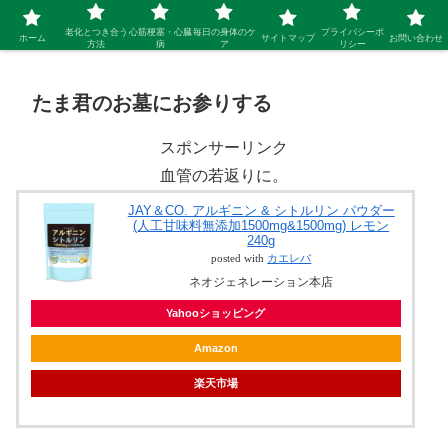
シニア 新しい人生を開拓するブログ
老化とつき合う
心筋梗塞・心臓
毎日の身体のケ
プライバシーポ
ホーム
サイトマップ
お問い合わせ
方法
病
ア
リシー
たま君のお墓にお参りする
スポンサーリンク
血管の若返りに。
JAY＆CO. アルギニン & シトルリン パウダー
(人工甘味料無添加1500mg&1500mg) レモン
240g
posted with
カエレバ
ネオジェネレーション本店
Yahooショッピング
Amazon
楽天市場