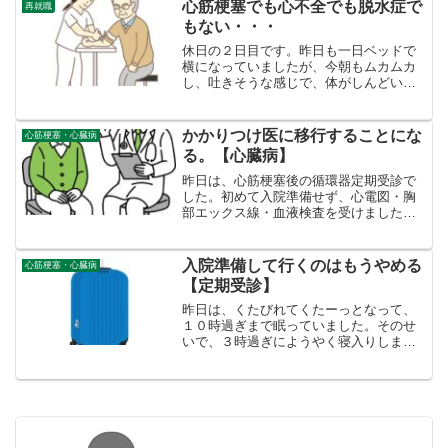
156枚心筋梗塞にな...
心筋梗塞でも心不全でも脱水症で
再就職
もない・・・
休日の２日目です。昨日も一日ベッドで
横になっていましたが、今朝もムカムカ
し、吐きそうな感じで、体がしんどいで
す。こりゃあいかん。どこかに異常があ
るはずだ。かかりつけ医に行っても、す
ぐ結果がわからないし、こうなりゃ心筋
かかりつけ医に移行することにな
心筋梗塞・心臓病
梗塞でお世話になった総合...
る。【心臓病】
昨日は、心筋梗塞後の循環器定期受診で
した。初めて入院準備せず、心電図・胸
部エックス線・血液検査を受けました。
結果、問題がないということでした（夜
遅く晩御飯食べたので、中性脂肪だけ非
常に悪かった以外）、「前に開業医で今
入院準備して行くのはもうやめる
心筋梗塞・心臓病
後診察の話が出ていました...
【定期受診】
昨日は、くたびれてくたーっとなって、
１０時過ぎまで眠っていました。そのせ
いで、３時過ぎにようやく寝入りしまし
た。睡眠不足になって今日の検査結果に
悪い数値がでないことを祈るだけです。
今日は、エックス線検査・心電図・血液
検査があります。検査があ...