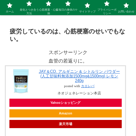
シニア 新しい人生を開拓するブログ
老化とつき合う
心筋梗塞・心臓
毎日の身体のケ
プライバシーポ
ホーム
サイトマップ
お問い合わせ
方法
病
ア
リシー
疲労しているのは、心筋梗塞のせいでもな
い。
スポンサーリンク
血管の若返りに。
JAY＆CO. アルギニン & シトルリン パウダー
(人工甘味料無添加1500mg&1500mg) レモン
240g
posted with
カエレバ
ネオジェネレーション本店
Yahooショッピング
Amazon
楽天市場