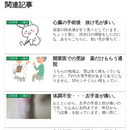
関連記事
心臓の手術後 抜け毛が多い。
心筋梗塞・心臓病
浴室の排水溝がすぐ黒々としています。
ちょっと前に、排水口の掃除をしたのに
な。あちらこちらに、短い毛が落ちてい
ます。たえず、ころころで掃除していな
いと、床に髪の毛が散乱するでしょう。
「きちゃなーい。」学生時代には、自分
の下宿で誕生会を祝っても...
開業医での受診 薬だけもらう通
心筋梗塞・心臓病
院
うちらの地域は、雪は全く積もっていな
かった。TVの大雪予想があまりあてにな
りません。10センチぐらい積もっている
かなと思いカーテンを開けたら、そうい
うことでした。さて、おととい開業医に
行きました。総合病院と違って予約もい
体調不安・・・左手首が痛い。
心筋梗塞・心臓病
らないし、自分で薬が...
おとといから、左手の手首と肘が痛いの
です。ちなみに右利きです。昨日から、
「つぼ膏」を貼っています。痛い所に貼
ると結構効きます。その「つぼ膏」は唐
辛子成分による温感刺激 こちら
→【第3類医薬品】ロイヒつぼ膏 RT156