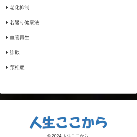
老化抑制
若返り健康法
血管再生
詐欺
頚椎症
© 2024 人生ここから.