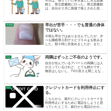
今日は、借りていた本を返しに市立図書
館と、県立図書館に行った。県立図書館
は、自分が２月に面接で落とされた担当
官に会うこともある。落とされた職種
は、コピーしたりする事務や閉架図書の
管理の仕事だったけれど、採用された人
に会う度に、若い女性で、自...
早出が苦手・・・でも普通の身体
再就職
ではない。
今朝も早出ではありませんでしたが、夕
べも睡眠導入剤デエビゴ５ｍｇを飲みま
した。朝５時に目覚めましたが、まだ眠
く、また眠りました。７時過ぎに起きて
朝ごはんを食べましたが、まだ眠くまた
眠りました。何時間寝れば気が済むので
両隣はずっとご不在のようです。
日記
しょう。夜の１０時過ぎに...
自分が住んでいるアパートの両隣には人
が入っているけれど、とても静かです。
物音はしないし、TVの音さえ聞こえな
い。最近の若い人は、TVは見ないらしい
から、そもそもTVを置いてないかもしれ
ない。ドアを開けると、うちの部屋から
は、結露の水がドアか...
クレジットカードを利用停止にす
日記
る。
こちらから、銀行にクレジットカードを
利用停止にするために電話をしようと思
っていたところ、銀行から電話がかかっ
てきました。私のショートメッセージの