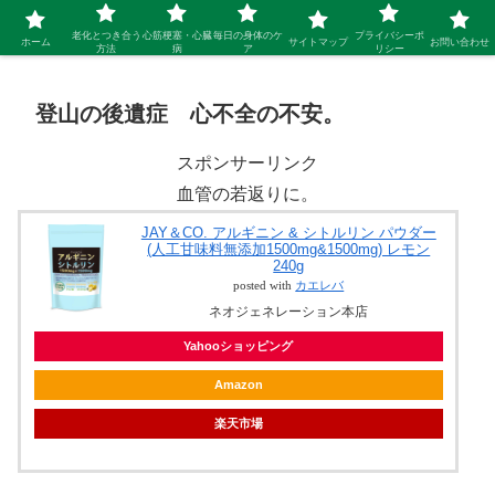
シニア 新しい人生を開拓するブログ
老化とつき合う
心筋梗塞・心臓
毎日の身体のケ
プライバシーポ
ホーム
サイトマップ
お問い合わせ
方法
病
ア
リシー
登山の後遺症 心不全の不安。
スポンサーリンク
血管の若返りに。
JAY＆CO. アルギニン & シトルリン パウダー
(人工甘味料無添加1500mg&1500mg) レモン
240g
posted with
カエレバ
ネオジェネレーション本店
Yahooショッピング
Amazon
楽天市場