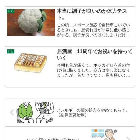
返事がまだですと。あれれ・・・。不正
利用されたカードは、利用停止になるシ
本当に調子が良いのか体力テス
日記
ョートメッセージのリンク...
ト。
この頃、スポーツ施設で自転車こいでい
るときにも、息切れ度が非常に低い感じ
がする。調子が良いのはなによりだけ
ど、これは単なる思い込みかもしれな
い。と、思うと、そう言えば最近は体力
測定（自分で考えた）をしていない。テ
居酒屋 11周年でお祝いを持って
日記
レビで、ゆるい有酸素運動が、...
いく
今朝も首が痛くて、ホッカイロを首の付
け根に貼りました。夕方は少し楽になり
ましたが、首だけでなく、肩も痛いよう
です。あちこち痛いのは年かな─と思った
りもしました。LINEで、知り合いの居酒
屋（厳密に言うと「おばんざいやさ
ん」）店主から、１１周...
アレルギーの薬の処方をやめてもらう。
【副鼻腔炎治療】